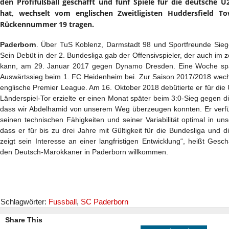
den Profifußball geschafft und fünf Spiele für die deutsche U
hat, wechselt vom englischen Zweitligisten Huddersfield 
Rückennummer 19 tragen.
Paderborn
. Über TuS Koblenz, Darmstadt 98 und Sportfreunde Sie
Sein Debüt in der 2. Bundesliga gab der Offensivspieler, der auch im z
kann, am 29. Januar 2017 gegen Dynamo Dresden. Eine Woche spät
Auswärtssieg beim 1. FC Heidenheim bei. Zur Saison 2017/2018 wechse
englische Premier League. Am 16. Oktober 2018 debütierte er für die
Länderspiel-Tor erzielte er einen Monat später beim 3:0-Sieg gegen di
dass wir Abdelhamid von unserem Weg überzeugen konnten. Er verf
seinen technischen Fähigkeiten und seiner Variabilität optimal in uns
dass er für bis zu drei Jahre mit Gültigkeit für die Bundesliga und d
zeigt sein Interesse an einer langfristigen Entwicklung“, heißt Gesc
den Deutsch-Marokkaner in Paderborn willkommen.
Schlagwörter:
Fussball
,
SC Paderborn
Share This