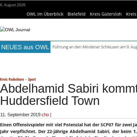
6. August 2026
OWL im Überblick
Bielefeld
Kreis Gütersloh
Kreis
NEUES aus OWL
Führung an den Mindener Schleusen am 9. Au
August im Marta: Führungen, Filme und Works
Titelseite
Beruf & Bildung
Freizeittipps
Haus & Ga
Frühaufsteher-Führung im Mindener Museum 
Open-Air-Sommer in Büren startet mit „Kai hat f
Wissenschaft & Hochschule
Medizin & Gesundheit
K
Ferienprogramm in Höxter: Angebote bis Ende
-
Kreis Paderborn
Sport
Abdelhamid Sabiri komm
Huddersfield Town
11. September 2019
cho
|
Einen Offensivspieler mit viel Potenzial hat der SCP07 für zwei J
Jahr verpflichtet. Der 22-jährige Abdelhamid Sabiri, der beim