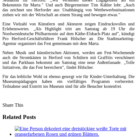
Sensation für Herford: „Wir verstehen dieses Engagement als ein
Bekenntnis für Marta.“ Und auch Bürgermeister Tim Kähler lobt: „Auch
das zeichnet uns Herforder aus: Unabhängig von Wettbewerbssituationen
ziehen wir mit der Wirtschaft an einem Strang und bewegen etwas.“
Eine Vielzahl von Künstlern und Akteuren zeigen Eindrucksvolles und
Erlebenswertes. „Als Highlight tritt am Samstag ab 19 Uhr die
Nordwestdeutsche Philharmonie auf dem Käthe-Elsbach-Platz auf“, kündigt
Pro Herford-Geschäftsführer Frank Hölscher an. Die Stadtmarketing-
Agentur organisiert das Fest gemeinsam mit dem Marta.
Neben Musik und künstlerischen Aktionen, werden am Fest-Wochenende
auch die Stromkästen in Herford von Schülern mit Graffitis verschönert
und das Parkhaus bekommt am Samstag eine neue Außenfassade. „Tolle
Initiativen, die das Fest bereichern“, findet Hölscher.
Für das leibliche Wohl ist ebenso gesorgt wie für Kinder-Unterhaltung. Die
Museumspädagogen haben ein vielfältiges Programm vorbereitet.
Teilnahme und Eintritt ins Museum sind für alle Besucher kostenfrei.
Share This
Related Posts