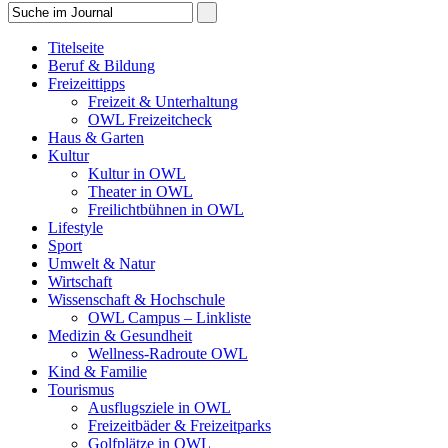
Titelseite
Beruf & Bildung
Freizeittipps
Freizeit & Unterhaltung
OWL Freizeitcheck
Haus & Garten
Kultur
Kultur in OWL
Theater in OWL
Freilichtbühnen in OWL
Lifestyle
Sport
Umwelt & Natur
Wirtschaft
Wissenschaft & Hochschule
OWL Campus – Linkliste
Medizin & Gesundheit
Wellness-Radroute OWL
Kind & Familie
Tourismus
Ausflugsziele in OWL
Freizeitbäder & Freizeitparks
Golfplätze in OWL