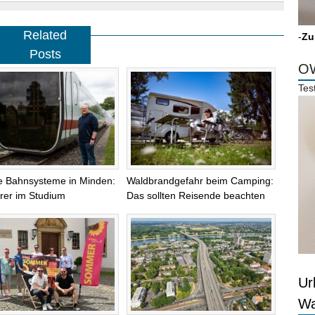
Related
-
Zu
Posts
OW
Tes
le Bahnsysteme in Minden:
Waldbrandgefahr beim Camping:
rer im Studium
Das sollten Reisende beachten
Ur
Wa