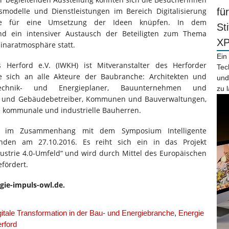
modelle und Dienstleistungen im Bereich Digitalisierung
fü
akte für eine Umsetzung der Ideen knüpfen. In dem
St
nd ein intensiver Austausch der Beteiligten zum Thema
X
inaratmosphäre statt.
Ein
is Herford e.V. (IWKH) ist Mitveranstalter des Herforder
Tec
 sich an alle Akteure der Baubranche: Architekten und
und
technik- und Energieplaner, Bauunternehmen und
zu 
n und Gebäudebetreiber, Kommunen und Bauverwaltungen,
ie kommunale und industrielle Bauherren.
 im Zusammenhang mit dem Symposium Intelligente
en am 27.10.2016. Es reiht sich ein in das Projekt
ustrie 4.0-Umfeld“ und wird durch Mittel des Europäischen
efördert.
gie-impuls-owl.de.
gitale Transformation in der Bau- und Energiebranche
,
Energie
rford