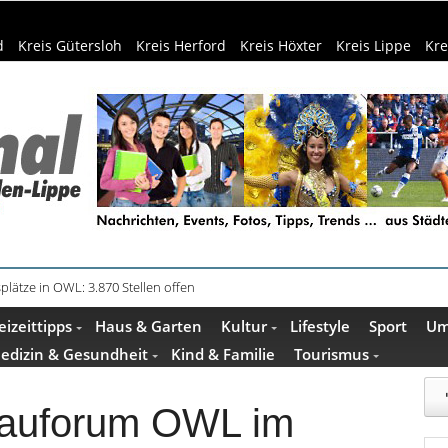
d
Kreis Gütersloh
Kreis Herford
Kreis Höxter
Kreis Lippe
Kre
in Küche und Bad schont Ressourcen
eizeittipps
Haus & Garten
Kultur
Lifestyle
Sport
Um
edizin & Gesundheit
Kind & Familie
Tourismus
Bauforum OWL im