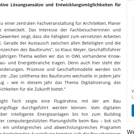
tive Lösungsansätze und Entwicklungsmöglichkeiten für
 einer zentralen Fachveranstaltung für Architekten, Planer
e entwickelt. Das Interesse der Fachbesucherinnen und
ewerken zeigt, dass die Fähigkeit zum vernetzten Arbeiten
. Gerade der Austausch zwischen allen Beteiligten und die
nzeichen des Bauforums“, so Klaus Meyer, Geschäftsführer
sjährigen Thema wollen wir das in OWL vorhandene Know-
au- und Energiebranche tragen. Denn auch hier steht der
eränderungen, Prozesse und Geschäftsmodelle werden sich
nzte: „Das Leitthema des Bauforums wechselte in jedem Jahr
g – wie in diesem Jahr das Thema Digitalisierung, das
chkeiten für die Zukunft bietet.“
W
L
ight Tech zeigte eine Flugdrohne, mit der am Bau
ngsflüge durchgeführt werden können. Vom digitalen
ber intelligente Energieanlagen bis hin zum Building
er computergestützten Planungshilfe beim Bau – bot sich
n ein umfangreiches und abwechslungsreiches Programm
We
r begleitenden Ausstellung konnten sich die Besucherinnen