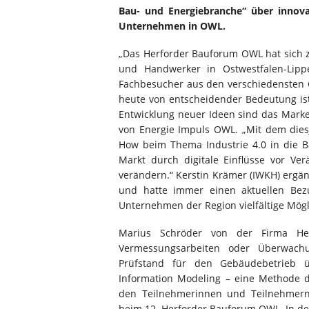
Bau- und Energiebranche“ über innova
Unternehmen in OWL.
„Das Herforder Bauforum OWL hat sich zu
und Handwerker in Ostwestfalen-Lipp
Fachbesucher aus den verschiedensten G
heute von entscheidender Bedeutung ist
Entwicklung neuer Ideen sind das Marke
von Energie Impuls OWL. „Mit dem die
How beim Thema Industrie 4.0 in die B
Markt durch digitale Einflüsse vor V
verändern.“ Kerstin Krämer (IWKH) ergä
und hatte immer einen aktuellen Bezu
Unternehmen der Region vielfältige Mögli
Marius Schröder von der Firma He
Vermessungsarbeiten oder Überwachu
Prüfstand für den Gebäudebetrieb ü
Information Modeling – eine Methode d
den Teilnehmerinnen und Teilnehmer
beim 12. Herforder Bauforum OWL. In de