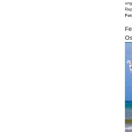
ung
Rep
Fot
Fe
Os