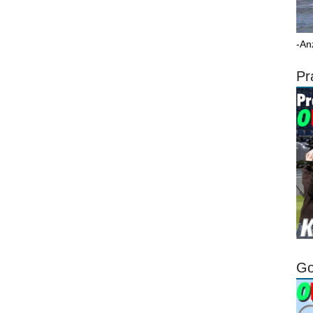
-An
Pr
Go