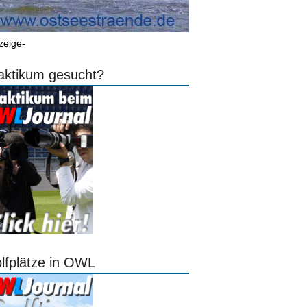
zeige-
aktikum gesucht?
lfplätze in OWL