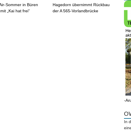
Air-Sommer in Büren
Hagedorn übernimmt Rückbau
 mit „Kai hat frei“
der A 565-Vorlandbrücke
-An
OW
In 
ein