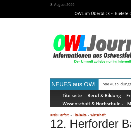
8. August 2026
OWL im Überblick
Bielefel
NEUES aus OWL
Recyclingpapier 
Titelseite
Beruf & Bildung
Fr
Wissenschaft & Hochschule
M
-
-
Kreis Herford
Titelseite
Wirtschaft
12. Herforder 