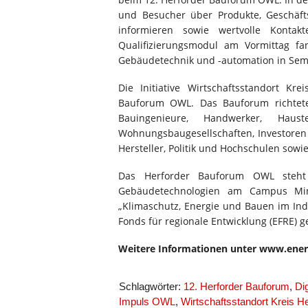
und Besucher über Produkte, Geschäfts
informieren sowie wertvolle Kont
Qualifizierungsmodul am Vormittag fa
Gebäudetechnik und -automation in Sem
Die Initiative Wirtschaftsstandort Kre
Bauforum OWL. Das Bauforum richtete
Bauingenieure, Handwerker, Haus
Wohnungsbaugesellschaften, Investore
Hersteller, Politik und Hochschulen sow
Das Herforder Bauforum OWL steht
Gebäudetechnologien am Campus Mind
„Klimaschutz, Energie und Bauen im Ind
Fonds für regionale Entwicklung (EFRE) g
Weitere Informationen unter www.ener
Schlagwörter:
12. Herforder Bauforum
,
Di
Impuls OWL
,
Wirtschaftsstandort Kreis He