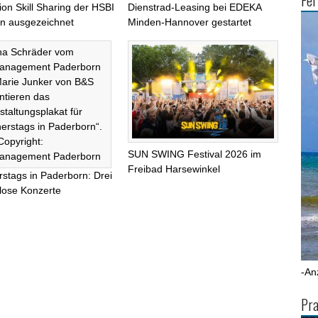
Fer
tion Skill Sharing der HSBI
Dienstrad-Leasing bei EDEKA
lin ausgezeichnet
Minden-Hannover gestartet
SUN SWING Festival 2026 im
Freibad Harsewinkel
stags in Paderborn: Drei
lose Konzerte
-An
Pra