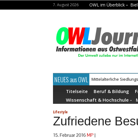
OWL im Überblick
Biel
7. August 2026
NEUES aus OWL
Mühlenquilter auf dem M
Titelseite
Beruf & Bildung
F
Wissenschaft & Hochschule
Lifestyle
Zufriedene Bes
15. Februar 2016
MP
|