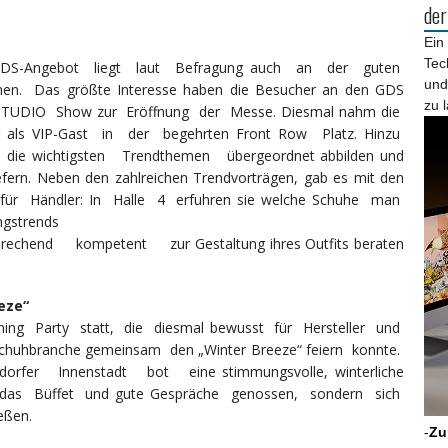
de
Ein
Tec
DS-Angebot liegt laut Befragung auch an der guten
und
en. Das größte Interesse haben die Besucher an den GDS
zu 
 STUDIO Show zur Eröffnung der Messe. Diesmal nahm die
r als VIP-Gast in der begehrten Front Row Platz. Hinzu
e wichtigsten Trendthemen übergeordnet abbilden und
efern. Neben den zahlreichen Trendvorträgen, gab es mit den
für Händler: In Halle 4 erfuhren sie welche Schuhe man
ngstrends
end kompetent zur Gestaltung ihres Outfits beraten
eze“
g Party statt, die diesmal bewusst für Hersteller und
Schuhbranche gemeinsam den „Winter Breeze“ feiern konnte.
orfer Innenstadt bot eine stimmungsvolle, winterliche
ur das Büffet und gute Gespräche genossen, sondern sich
eßen.
-
Zu