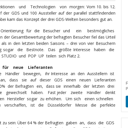
ektionen und Technologien von morgen: Vom 10. bis 12.
f der GDS und 100 Aussteller auf der parallel stattfindenden
Dabei kam das Konzept der drei GDS-Welten besonders gut an.
 Orientierung für die Besucher und ein bestmögliches
In der Gesamtbewertung der befragten Besucher fiel das Urteil
 als in den letzten beiden Saisons – drei von vier Besuchern
lung sogar die Bestnote. Das größte Interesse haben die
 STUDIO und POP UP teilen sich Platz 2.
 für neue Lieferanten
 Händler bewegen, ihr Interesse an den Ausstellern ist
 an, dass sie auf dieser GDS einen neuen Lieferanten
F
 der Befragten ein, dass sie innerhalb der letzten drei
P
weise gewechselt haben. Fast jeder zweite Händler denkt
ten Hersteller sogar zu erhöhen. Um sich einen schnellen
u verschaffen, ist die Düsseldorfer Messe die perfekte
hlt zu sein: Über 64 % der Befragten gaben an, dass die GDS