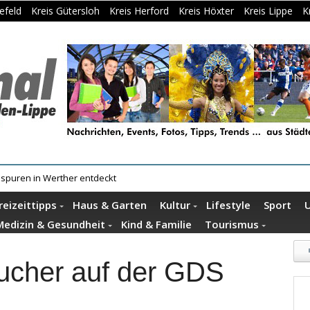
efeld
Kreis Gütersloh
Kreis Herford
Kreis Höxter
Kreis Lippe
K
useumshof zeigen ihre Quilts
reizeittipps
Haus & Garten
Kultur
Lifestyle
Sport
Medizin & Gesundheit
Kind & Familie
Tourismus
ucher auf der GDS