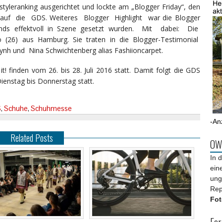
ranking ausgerichtet und lockte am „Blogger Friday“, den
 auf die GDS. Weiteres Blogger Highlight war die Blogger
nds effektvoll in Szene gesetzt wurden. Mit dabei: Die
oo (26) aus Hamburg. Sie traten in die Blogger-Testimonial
h und Nina Schwichtenberg alias Fashiioncarpet.
! finden vom 26. bis 28. Juli 2016 statt. Damit folgt die GDS
enstag bis Donnerstag statt.
S
,
Schuhe
,
Schuhmesse
-An
Related Posts
OWL
In 
ein
ung
Rep
Fot