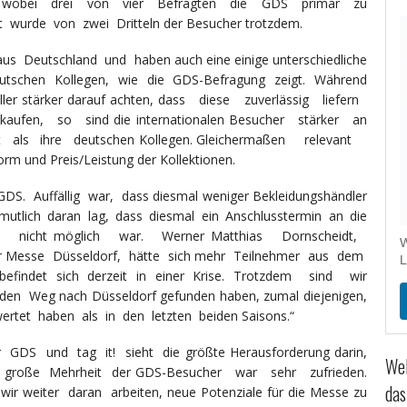
st, wobei drei von vier Befragten die GDS primär zu
 wurde von zwei Dritteln der Besucher trotzdem.
 Deutschland und haben auch eine einige unterschiedliche
e deutschen Kollegen, wie die GDS-Befragung zeigt. Während
eller stärker darauf achten, dass diese zuverlässig liefern
kaufen, so sind die internationalen Besucher stärker an
rt als ihre deutschen Kollegen. Gleichermaßen relevant
 und Preis/Leistung der Kollektionen.
S. Auffällig war, dass diesmal weniger Bekleidungshändler
tlich daran lag, dass diesmal ein Anschlusstermin an die
 nicht möglich war. Werner Matthias Dornscheidt,
W
r Messe Düsseldorf, hätte sich mehr Teilnehmer aus dem
L
befindet sich derzeit in einer Krise. Trotzdem sind wir
en Weg nach Düsseldorf gefunden haben, zumal diejenigen,
ertet haben als in den letzten beiden Saisons.“
 GDS und tag it! sieht die größte Herausforderung darin,
Wel
ie große Mehrheit der GDS-Besucher war sehr zufrieden.
das
 weiter daran arbeiten, neue Potenziale für die Messe zu