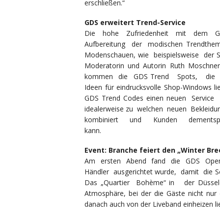
erschließen.“
GDS erweitert Trend-Service
Die hohe Zufriedenheit mit dem G
Aufbereitung der modischen Trendthem
Modenschauen, wie beispielsweise der
Moderatorin und Autorin Ruth Moschne
kommen die GDS Trend Spots, die di
Ideen für eindrucksvolle Shop-Windows li
GDS Trend Codes einen neuen Service 
idealerweise zu welchen neuen Bekleidu
kombiniert und Kunden dementsprech
kann.
Event: Branche feiert den „Winter Bre
Am ersten Abend fand die GDS Openin
Händler ausgerichtet wurde, damit die 
Das „Quartier Bohème“ in der Düsseld
Atmosphäre, bei der die Gäste nicht n
danach auch von der Liveband einheizen li