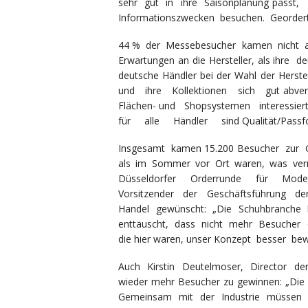
sehr gut in ihre Saisonplanung pas
Informationszwecken besuchen. Geordert
44 % der Messebesucher kamen nicht aus
Erwartungen an die Hersteller, als ihr
deutsche Händler bei der Wahl der Herst
und ihre Kollektionen sich gut abver
Flächen- und Shopsystemen interessie
für alle Händler sind Qualität/Passform
Insgesamt kamen 15.200 Besucher zur GD
als im Sommer vor Ort waren, was vermu
Düsseldorfer Orderrunde für Mode
Vorsitzender der Geschäftsführung de
Handel gewünscht: „Die Schuhbranche 
enttäuscht, dass nicht mehr Besucher d
die hier waren, unser Konzept besser bew
Auch Kirstin Deutelmoser, Director der
wieder mehr Besucher zu gewinnen: „D
Gemeinsam mit der Industrie müssen wir