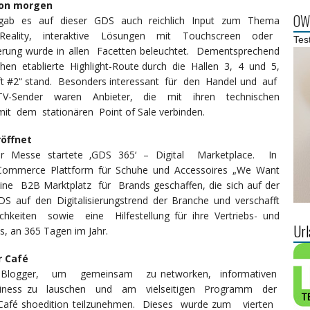
von morgen
OWL
 gab es auf dieser GDS auch reichlich Input zum Thema
ed Reality, interaktive Lösungen mit Touchscreen oder
Tes
erung wurde in allen Facetten beleuchtet. Dementsprechend
en etablierte Highlight-Route durch die Hallen 3, 4 und 5,
aft #2“ stand. Besonders interessant für den Handel und auf
TV-Sender waren Anbieter, die mit ihren technischen
it dem stationären Point of Sale verbinden.
röffnet
 zur Messe startete ‚GDS 365‘ – Digital Marketplace. In
ommerce Plattform für Schuhe und Accessoires „We Want
ine B2B Marktplatz für Brands geschaffen, die sich auf der
DS auf den Digitalisierungstrend der Branche und verschafft
hkeiten sowie eine Hilfestellung für ihre Vertriebs- und
Url
s, an 365 Tagen im Jahr.
r Café
Blogger, um gemeinsam zu networken, informativen
iness zu lauschen und am vielseitigen Programm der
Café shoedition teilzunehmen. Dieses wurde zum vierten