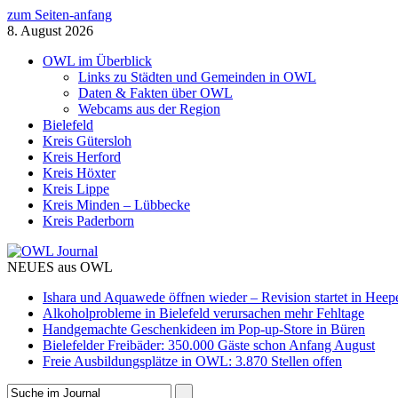
zum Seiten-anfang
8. August 2026
OWL im Überblick
Links zu Städten und Gemeinden in OWL
Daten & Fakten über OWL
Webcams aus der Region
Bielefeld
Kreis Gütersloh
Kreis Herford
Kreis Höxter
Kreis Lippe
Kreis Minden – Lübbecke
Kreis Paderborn
NEUES aus OWL
Ishara und Aquawede öffnen wieder – Revision startet in Heep
Alkoholprobleme in Bielefeld verursachen mehr Fehltage
Handgemachte Geschenkideen im Pop-up-Store in Büren
Bielefelder Freibäder: 350.000 Gäste schon Anfang August
Freie Ausbildungsplätze in OWL: 3.870 Stellen offen