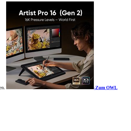
sen.
-
Zum OWL