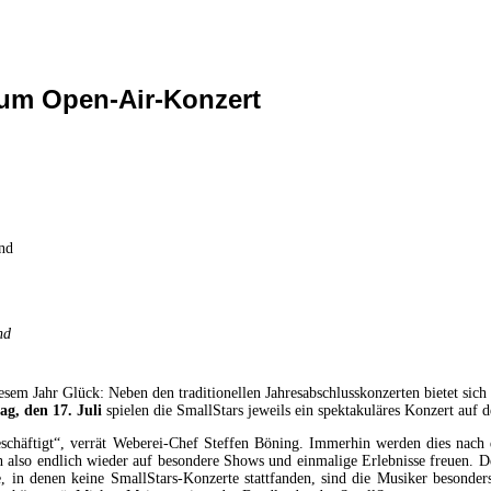
zum Open-Air-Konzert
nd
esem Jahr Glück: Neben den traditionellen Jahresabschlusskonzerten bietet si
ag, den 17. Juli
spielen die SmallStars jeweils ein spektakuläres Konzert auf 
 beschäftigt“, verrät Weberei-Chef Steffen Böning. Immerhin werden dies nac
h also endlich wieder auf besondere Shows und einmalige Erlebnisse freuen. 
 in denen keine SmallStars-Konzerte stattfanden, sind die Musiker besonde