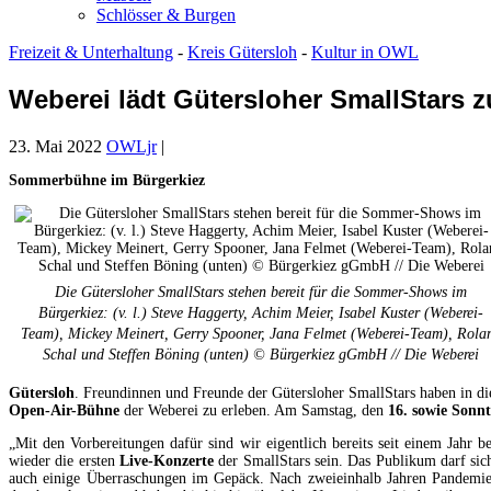
Schlösser & Burgen
Freizeit & Unterhaltung
-
Kreis Gütersloh
-
Kultur in OWL
Weberei lädt Gütersloher SmallStars 
23. Mai 2022
OWLjr
|
Sommerbühne im Bürgerkiez
Die Gütersloher SmallStars stehen bereit für die Sommer-Shows im
Bürgerkiez: (v. l.) Steve Haggerty, Achim Meier, Isabel Kuster (Weberei-
Team), Mickey Meinert, Gerry Spooner, Jana Felmet (Weberei-Team), Rola
Schal und Steffen Böning (unten) © Bürgerkiez gGmbH // Die Weberei
Gütersloh
. Freundinnen und Freunde der Gütersloher SmallStars haben in di
Open-Air-Bühne
der Weberei zu erleben. Am Samstag, den
16. sowie Sonnt
„Mit den Vorbereitungen dafür sind wir eigentlich bereits seit einem Jahr
wieder die ersten
Live-Konzerte
der SmallStars sein. Das Publikum darf sic
auch einige Überraschungen im Gepäck. Nach zweieinhalb Jahren Pandemie,