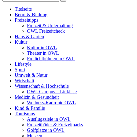
Titelseite
Beruf & Bildung
Freizeittipps
Freizeit & Unterhaltung
OWL Freizeitcheck
Haus & Garten
Kultur
Kultur in OWL
Theater in OWL
Freilichtbühnen in OWL
Lifestyle
Sport
Umwelt & Natur
Wirtschaft
Wissenschaft & Hochschule
OWL Campus – Linkliste
Medizin & Gesundheit
Wellness-Radroute OWL
Kind & Familie
Tourismus
Ausflugsziele in OWL
Freizeitbäder & Freizeitparks
Golfplätze in OWL
Museen