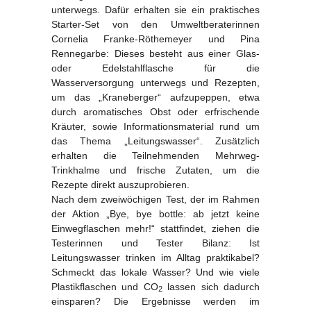
unterwegs. Dafür erhalten sie ein praktisches
Starter-Set von den Umweltberaterinnen
Cornelia Franke-Röthemeyer und Pina
Rennegarbe: Dieses besteht aus einer Glas-
oder Edelstahlflasche für die
Wasserversorgung unterwegs und Rezepten,
um das „Kraneber­ger“ aufzupeppen, etwa
durch aromatisches Obst oder erfrischende
Kräuter, sowie Informationsmaterial rund um
das Thema „Leitungswas­ser“. Zusätzlich
erhalten die Teilnehmenden Mehrweg-
Trinkhalme und frische Zutaten, um die
Rezepte direkt auszuprobieren.
Nach dem zweiwöchigen Test, der im Rahmen
der Aktion „Bye, bye bottle: ab jetzt keine
Einwegflaschen mehr!“ stattfindet, ziehen die
Testerinnen und Tester Bilanz: Ist
Leitungswasser trinken im Alltag praktika­bel?
Schmeckt das lokale Wasser? Und wie viele
Plastikflaschen und CO
lassen sich dadurch
2
einsparen? Die Ergebnisse werden im