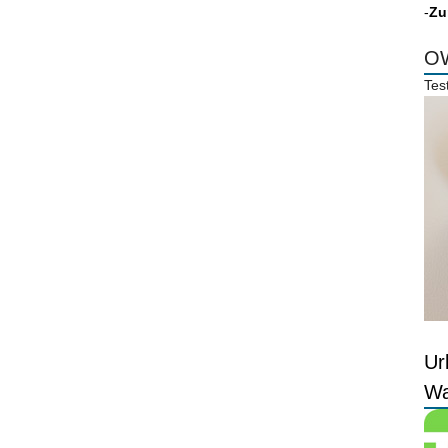
-
Zu
OW
Tes
Ur
Wa