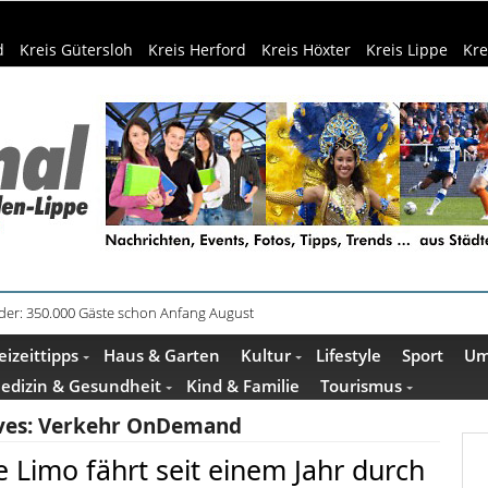
d
Kreis Gütersloh
Kreis Herford
Kreis Höxter
Kreis Lippe
Kre
äder: 350.000 Gäste schon Anfang August
eizeittipps
Haus & Garten
Kultur
Lifestyle
Sport
Um
edizin & Gesundheit
Kind & Familie
Tourismus
ves:
Verkehr OnDemand
Limo fährt seit einem Jahr durch