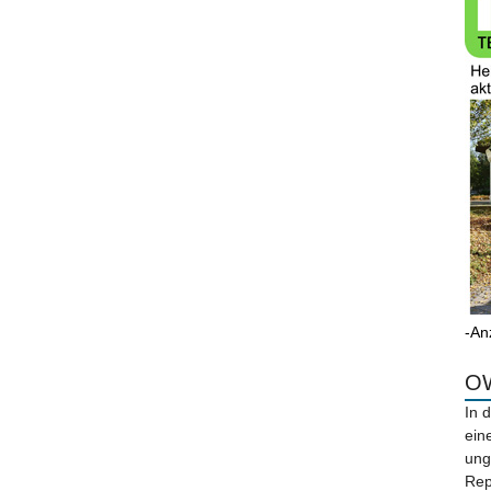
-An
OW
In 
ein
ung
Rep