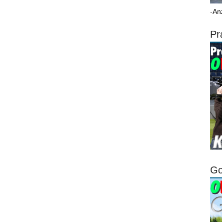
-An
Pr
Go