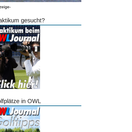
zeige-
aktikum gesucht?
lfplätze in OWL