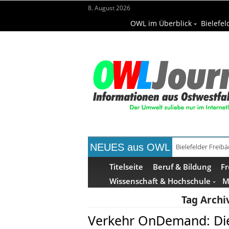
8. August 2026
OWL im Überblick
Bielefel
NEUES aus OWL
Bielefelder Freib
Titelseite
Beruf & Bildung
Fr
Wissenschaft & Hochschule
M
Tag Archi
Verkehr OnDemand: Die 