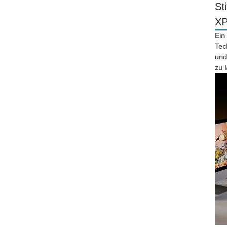
St
X
Ein
Tec
und
zu 