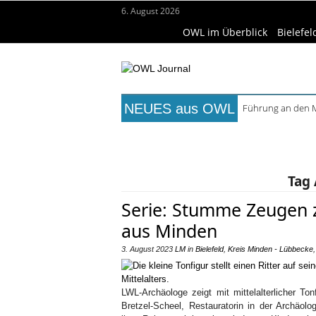
6. August 2026
OWL im Überblick
Bielefel
NEUES aus OWL
Führung an den M
August im Marta:
Titelseite
Beruf & Bildung
Fr
Frühaufsteher-F
Open-Air-Sommer in
Wissenschaft & Hochschule
Me
Ferienprogramm i
Tag 
Serie: Stumme Zeugen 
aus Minden
3. August 2023
LM
in
Bielefeld
,
Kreis Minden - Lübbecke
LWL-Archäologe zeigt mit mittelalterlicher To
Bretzel-Scheel, Restauratorin in der Archäol