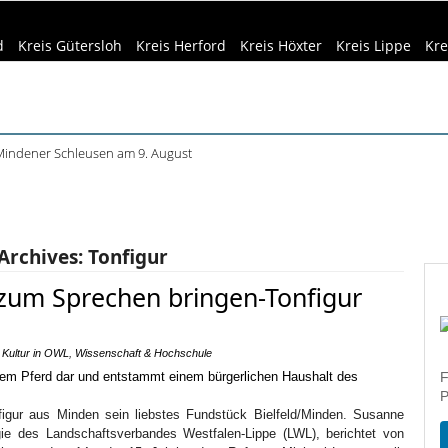
d
Kreis Gütersloh
Kreis Herford
Kreis Höxter
Kreis Lippe
Kre
indener Schleusen am 9. August
 Führungen, Filme und Workshops
eizeittipps
Haus & Garten
Kultur
Lifestyle
Sport
Umw
ührung im Mindener Museum am 13. August
 Büren startet mit „Kai hat frei“
dizin & Gesundheit
Kind & Familie
Tourismus
n Höxter: Angebote bis Ende August
Archives:
Tonfigur
zum Sprechen bringen-Tonfigur
,
Kultur in OWL
,
Wissenschaft & Hochschule
F
P
nfigur aus Minden sein liebstes Fundstück Bielfeld/Minden. Susanne
ogie des Landschaftsverbandes Westfalen-Lippe (LWL), berichtet von