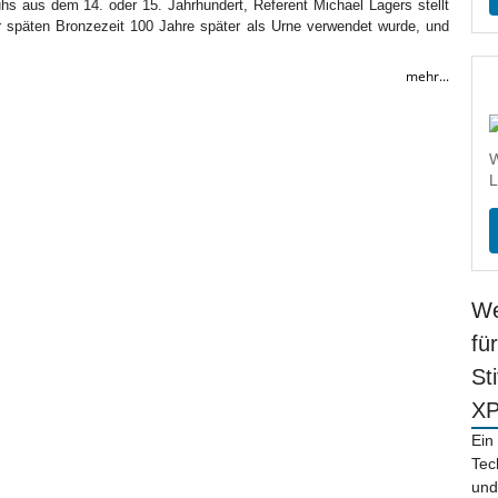
uhs aus dem 14. oder 15. Jahrhundert, Referent Michael Lagers stellt
späten Bronzezeit 100 Jahre später als Urne verwendet wurde, und
mehr...
W
L
We
fü
St
X
Ein
Tec
und