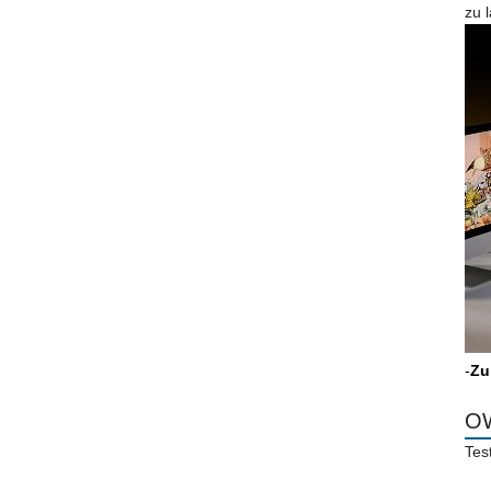
zu 
-
Zu
OW
Tes