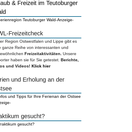
laub & Freizeit im Teutoburger
ld
-Anzeige-
L-Freizeitcheck
der Region Ostwestfalen und Lippe gibt es
e ganze Reihe von interessanten und
ewöhnlichen
Freizeitaktivitäten.
Unsere
orter haben sie für Sie getestet.
Berichte,
os und Videos!
Klick hier
rien und Erholung an der
tsee
zeige-
aktikum gesucht?