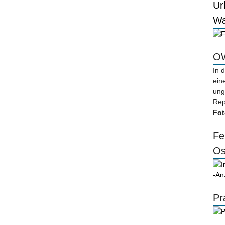
Ur
Wa
OW
In 
ein
ung
Rep
Fot
Fe
Os
-An
Pr