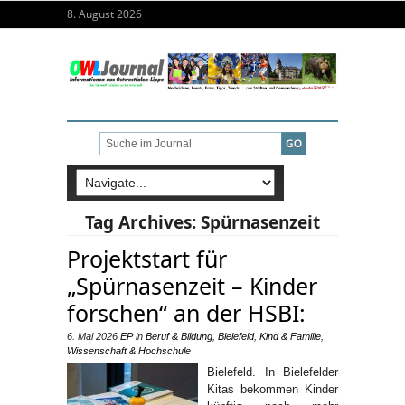
8. August 2026
Tag Archives:
Spürnasenzeit
Projektstart für
„Spürnasenzeit – Kinder
forschen“ an der HSBI:
6. Mai 2026
EP
in
Beruf & Bildung
,
Bielefeld
,
Kind & Familie
,
Wissenschaft & Hochschule
Bielefeld. In Bielefelder
Kitas bekommen Kinder