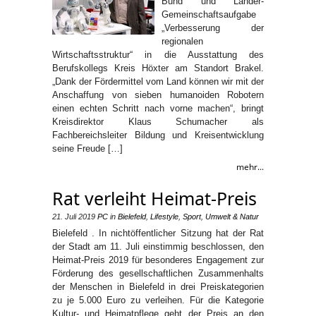
Bund und Länder-
Gemeinschaftsaufgabe
„Verbesserung der
regionalen
Wirtschaftsstruktur“ in die Ausstattung des
Berufskollegs Kreis Höxter am Standort Brakel.
„Dank der Fördermittel vom Land können wir mit der
Anschaffung von sieben humanoiden Robotern
einen echten Schritt nach vorne machen“, bringt
Kreisdirektor Klaus Schumacher als
Fachbereichsleiter Bildung und Kreisentwicklung
seine Freude […]
mehr...
Rat verleiht Heimat-Preis
21. Juli 2019
PC
in
Bielefeld
,
Lifestyle
,
Sport
,
Umwelt & Natur
Bielefeld . In nichtöffentlicher Sitzung hat der Rat
der Stadt am 11. Juli einstimmig beschlossen, den
Heimat-Preis 2019 für besonderes Engagement zur
Förderung des gesellschaftlichen Zusammenhalts
der Menschen in Bielefeld in drei Preiskategorien
zu je 5.000 Euro zu verleihen. Für die Kategorie
Kultur- und Heimatpflege geht der Preis an den