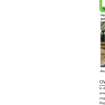
-An
OW
In 
ein
ung
Rep