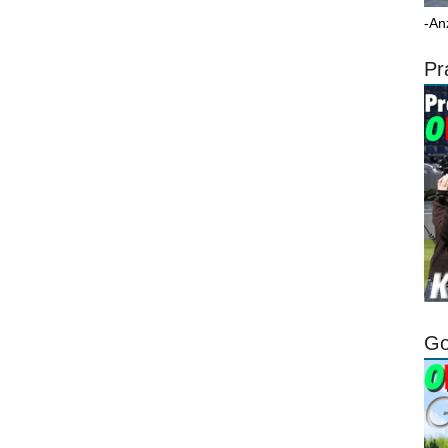
-An
Pr
Go