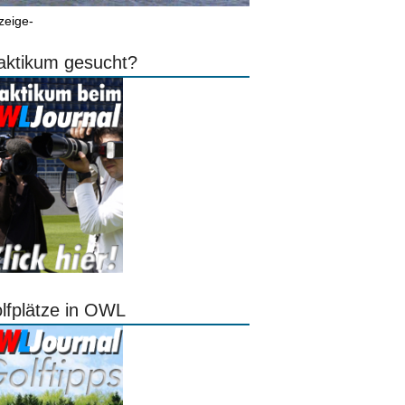
zeige-
aktikum gesucht?
lfplätze in OWL