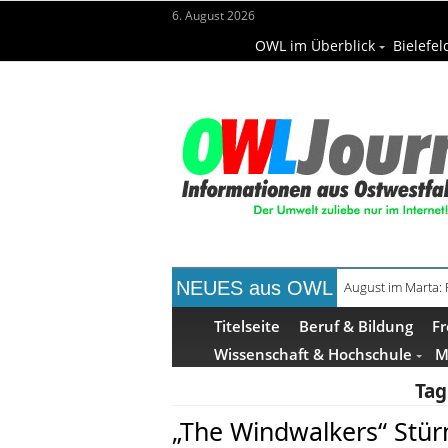
6. August 2026
OWL im Überblick
Bielefel
NEUES aus OWL
August im Marta:
Frühaufsteher-F
Titelseite
Beruf & Bildung
Fr
Wissenschaft & Hochschule
M
Tag
„The Windwalkers“ Stü