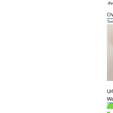
-
Zu
OW
Tes
Ur
Wa