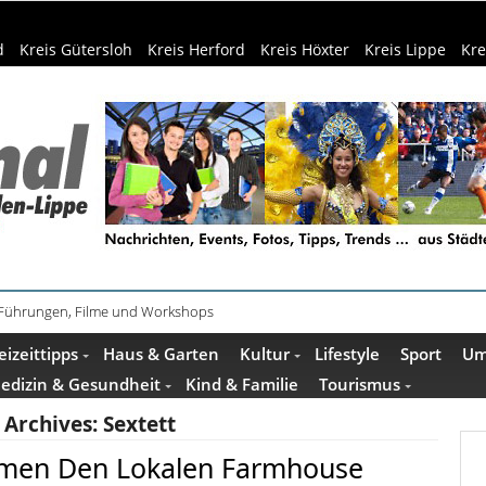
d
Kreis Gütersloh
Kreis Herford
Kreis Höxter
Kreis Lippe
Kre
 Führungen, Filme und Workshops
ührung im Mindener Museum am 13. August
eizeittipps
Haus & Garten
Kultur
Lifestyle
Sport
Um
edizin & Gesundheit
Kind & Familie
Tourismus
 Archives:
Sextett
rmen Den Lokalen Farmhouse