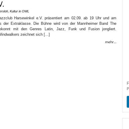
V.
ersloh
,
Kultur in OWL
azzclub Harsewinkel e.V. präsentiert am 02.09. ab 19 Uhr und am
is der Extraklasse. Die Bühne wird von der Mannheimer Band The
ekonnt mit den Genres Latin, Jazz, Funk und Fusion jongliert.
Windwalkers zeichnet sich […]
mehr...
F
P