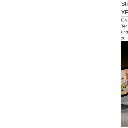
St
X
Ein
Tec
und
zu 