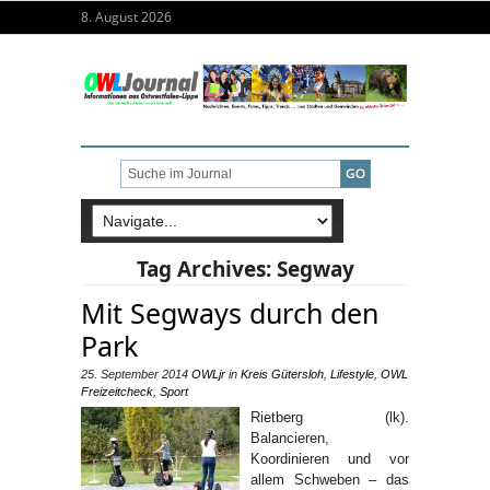
8. August 2026
Tag Archives:
Segway
Mit Segways durch den
Park
25. September 2014
OWLjr
in
Kreis Gütersloh
,
Lifestyle
,
OWL
Freizeitcheck
,
Sport
Rietberg (lk).
Balancieren,
Koordinieren und vor
allem Schweben – das