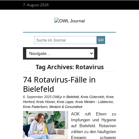
7. August 2026
Tag Archives:
Rotavirus
74 Rotavirus-Fälle in
Bielefeld
6. September 2025
OWLjr
in
Bielefeld
,
Kreis Gütersloh
,
Kreis
Herford
,
Kreis Höxter
,
Kreis Lippe
,
Kreis Minden - Lübbecke
,
Kreis Paderborn
,
Medizin & Gesundheit
AOK ruft Eltern zu
Impfungen und Hygiene
auf Bielefeld. Rotaviren
zählen zu den häufigsten
Erregern schwerer