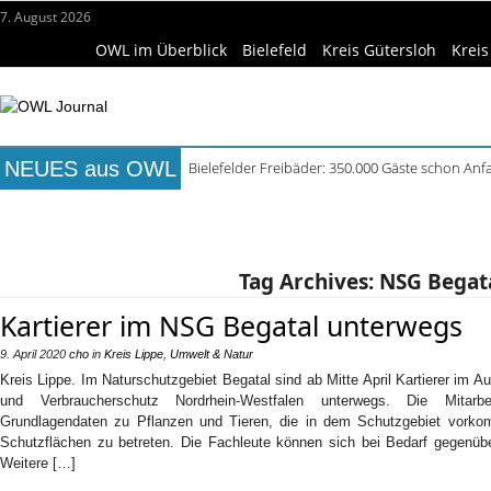
7. August 2026
OWL im Überblick
Bielefeld
Kreis Gütersloh
Kreis
NEUES aus OWL
Bielefelder Freibäder: 350.000 Gäste schon An
Freie Ausbildungsplätze in OWL: 3.870 Stellen o
Titelseite
Beruf & Bildung
Freizeittipps
Haus & Ga
Recyclingpapier in Küche und Bad schont Res
Mittelalterliche Siedlungsspuren in Werther ent
Wissenschaft & Hochschule
Medizin & Gesundheit
K
Mühlenquilter auf dem Museumshof zeigen ihre
Tag Archives:
NSG Begat
Kartierer im NSG Begatal unterwegs
9. April 2020
cho
in
Kreis Lippe
,
Umwelt & Natur
Kreis Lippe. Im Naturschutzgebiet Begatal sind ab Mitte April Kartierer im 
und Verbraucherschutz Nordrhein-Westfalen unterwegs. Die Mitarbe
Grundlagendaten zu Pflanzen und Tieren, die in dem Schutzgebiet vorkom
Schutzflächen zu betreten. Die Fachleute können sich bei Bedarf gegenü
Weitere […]