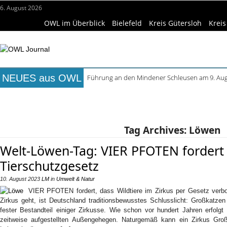
6. August 2026
OWL im Überblick
Bielefeld
Kreis Gütersloh
Kreis
NEUES aus OWL
Führung an den Mindener Schleusen am 9. Au
August im Marta: Führungen, Filme und Works
Titelseite
Beruf & Bildung
Freizeittipps
Haus & Ga
Frühaufsteher-Führung im Mindener Museum 
Open-Air-Sommer in Büren startet mit „Kai hat f
Wissenschaft & Hochschule
Medizin & Gesundheit
K
Ferienprogramm in Höxter: Angebote bis Ende
Tag Archives:
Löwen
Welt-Löwen-Tag: VIER PFOTEN fordert 
Tierschutzgesetz
10. August 2023
LM
in
Umwelt & Natur
VIER PFOTEN fordert, dass Wildtiere im Zirkus per Gesetz verb
Zirkus geht, ist Deutschland traditionsbewusstes Schlusslicht: Großkatz
fester Bestandteil einiger Zirkusse. Wie schon vor hundert Jahren erfolgt
zeitweise aufgestellten Außengehegen. Naturgemäß kann ein Zirkus Gr