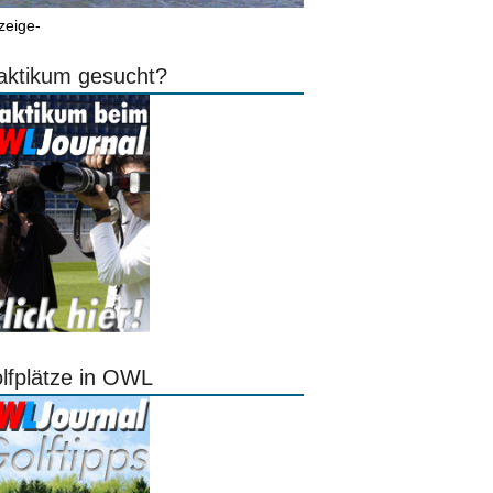
zeige-
aktikum gesucht?
lfplätze in OWL