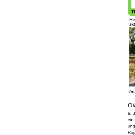
-An
OW
In 
ein
ung
Rep