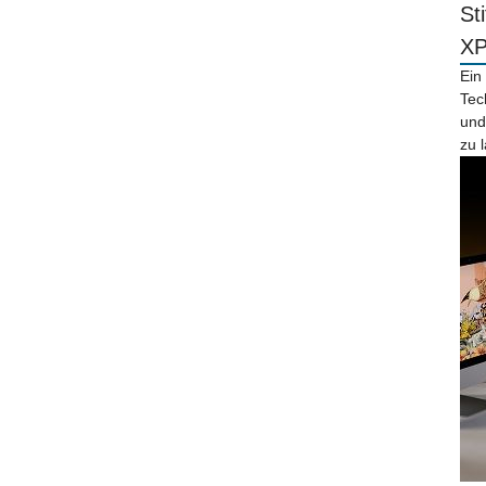
St
X
Ein
Tec
und
zu 