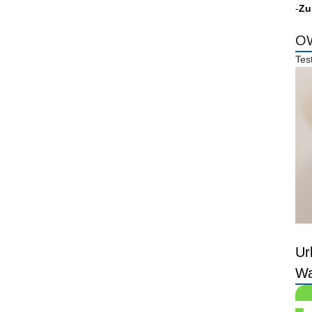
-
Zu
OW
Tes
Ur
Wa