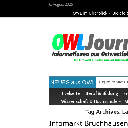
6. August 2026
OWL im Überblick
Bielefel
NEUES aus OWL
August im Marta:
Frühaufsteher-F
Titelseite
Beruf & Bildung
Fr
Wissenschaft & Hochschule
M
Tag Archives:
La
Infomarkt Bruchhausen