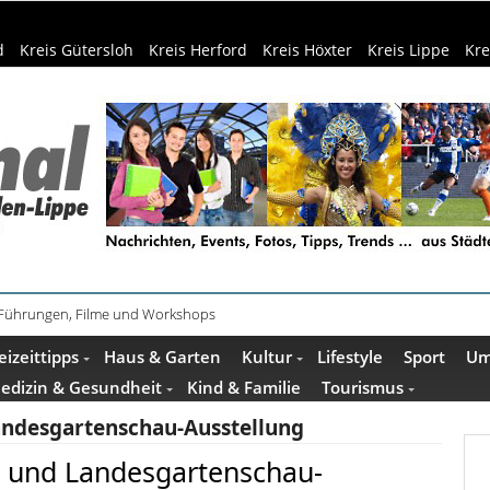
d
Kreis Gütersloh
Kreis Herford
Kreis Höxter
Kreis Lippe
Kre
 Führungen, Filme und Workshops
ührung im Mindener Museum am 13. August
eizeittipps
Haus & Garten
Kultur
Lifestyle
Sport
Um
edizin & Gesundheit
Kind & Familie
Tourismus
ndesgartenschau-Ausstellung
 und Landesgartenschau-