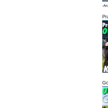
-An
Pr
Go