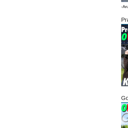
-An
Pr
Go