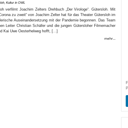
loh
,
Kultur in OWL
oh verfilmt Joachim Zelters Drehbuch „Der Virologe“. Gütersloh. Mit
Corona zu zweit“ von Joachim Zelter hat für das Theater Gütersloh im
tlerische Auseinandersetzung mit der Pandemie begonnen. Das Team
en Leiter Christian Schäfer und die jungen Gütersloher Filmemacher
 Kai Uwe Oesterhelweg hofft, […]
mehr...
F
P