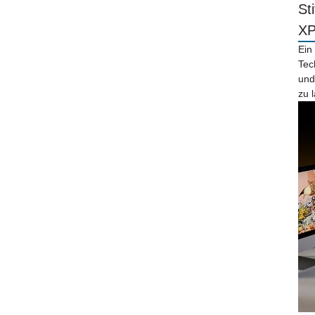
St
X
Ein
Tec
und
zu 