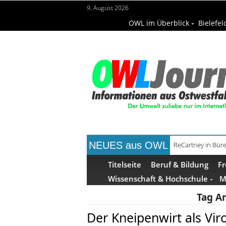
9. August 2026
OWL im Überblick
Bielefel
NEUES aus OWL
Mittelalterwoch
Titelseite
Beruf & Bildung
Fr
Wissenschaft & Hochschule
M
Tag A
Der Kneipenwirt als Vir