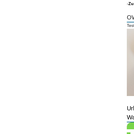
-
Zu
OW
Tes
Ur
Wa