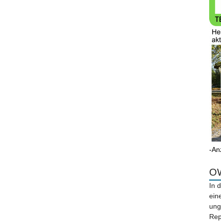
-An
OW
In 
ein
ung
Rep