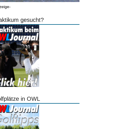
zeige-
aktikum gesucht?
lfplätze in OWL