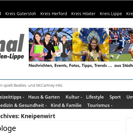
d
Kreis Gütersloh
Kreis Herford
Kreis Höxter
Kreis Lippe
Kre
e und Escape Room im Mindener Museum
eizeittipps
Haus & Garten
Kultur
Lifestyle
Sport
Um
edizin & Gesundheit
Kind & Familie
Tourismus
rchives:
Kneipenwirt
ologe