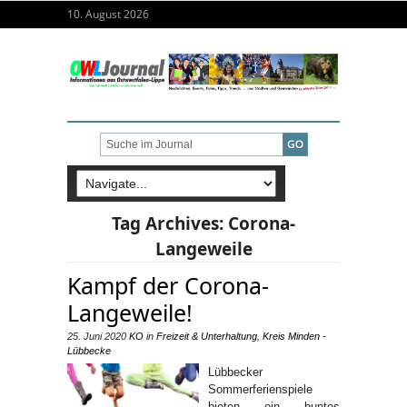
10. August 2026
Tag Archives:
Corona-
Langeweile
Kampf der Corona-
Langeweile!
25. Juni 2020
KO
in
Freizeit & Unterhaltung
,
Kreis Minden -
Lübbecke
Lübbecker
Sommerferienspiele
bieten ein buntes