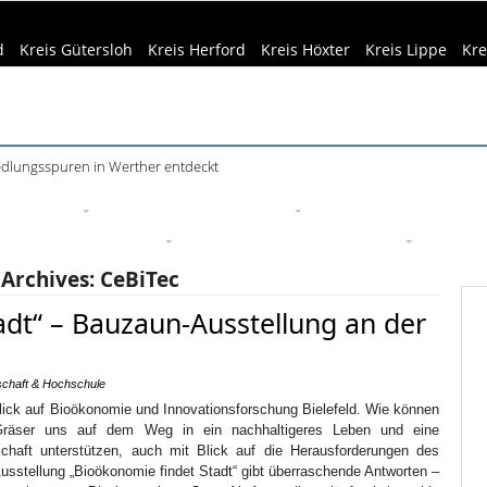
d
Kreis Gütersloh
Kreis Herford
Kreis Höxter
Kreis Lippe
Kre
f dem Museumshof zeigen ihre Quilts
eizeittipps
Haus & Garten
Kultur
Lifestyle
Sport
Um
edizin & Gesundheit
Kind & Familie
Tourismus
 Archives:
CeBiTec
adt“ – Bauzaun-Ausstellung an der
chaft & Hochschule
Blick auf Bioökonomie und Innovationsforschung Bielefeld. Wie können
Gräser uns auf dem Weg in ein nachhaltigeres Leben und eine
schaft unterstützen, auch mit Blick auf die Herausforderungen des
sstellung „Bioökonomie findet Stadt“ gibt überraschende Antworten –