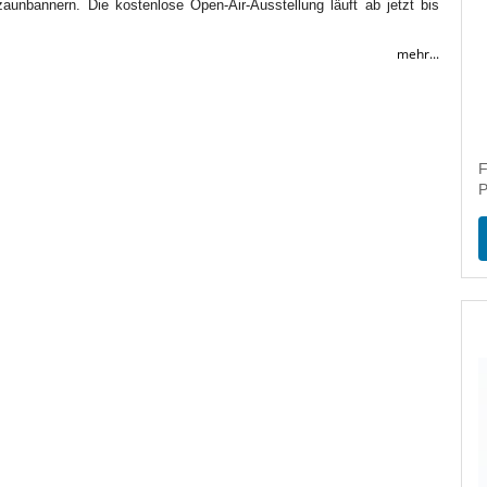
aunbannern. Die kostenlose Open-Air-Ausstellung läuft ab jetzt bis
mehr...
F
P