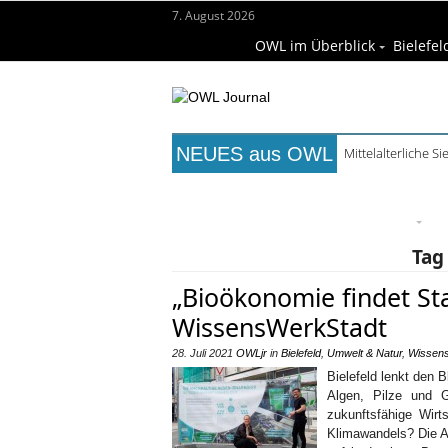
7. August 2026
OWL im Überblick
Bielefel
NEUES aus OWL
Mühlenquilter au
Titelseite
Beruf & Bildung
Fr
Wissenschaft & Hochschule
M
Tag
„Bioökonomie findet St
WissensWerkStadt
28. Juli 2021
OWLjr
in
Bielefeld
,
Umwelt & Natur
,
Wissens
Bielefeld lenkt den 
Algen, Pilze und 
zukunftsfähige Wirt
Klimawandels? Die Au