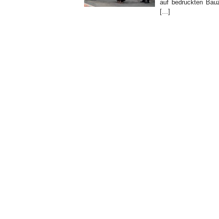
auf bedruckten Bauz
[…]