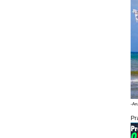
-An
Pr