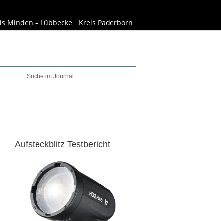
is Minden – Lübbecke
Kreis Paderborn
welt & Natur
Wirtschaft
Aufsteckblitz Testbericht