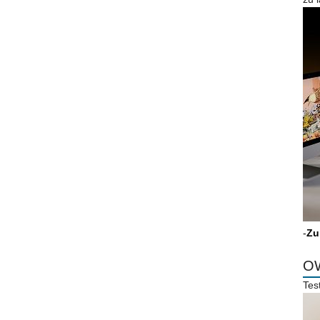
-
Zu
OW
Tes