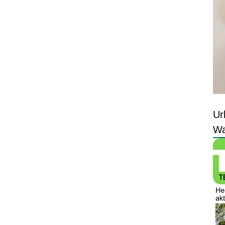
Ur
Wa