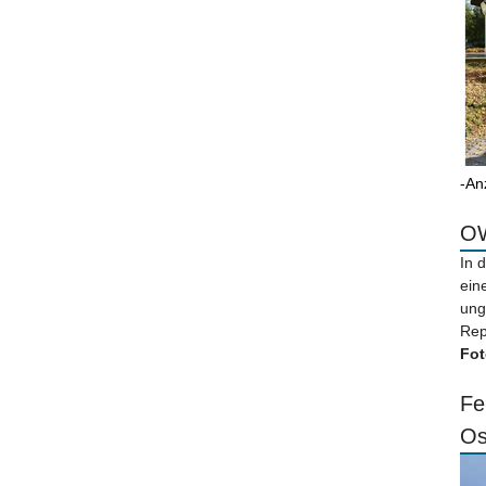
-An
OW
In 
ein
ung
Rep
Fot
Fe
Os