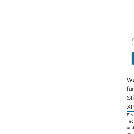
W
L
We
fü
St
X
Ein
Tec
und
zu 