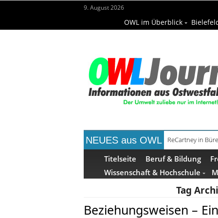
9. August 2026
OWL im Überblick
Bielefel
NEUES aus OWL
ReCartney in Büre
Titelseite
Beruf & Bildung
Fr
Wissenschaft & Hochschule
M
Tag Arch
Beziehungsweisen – Ein