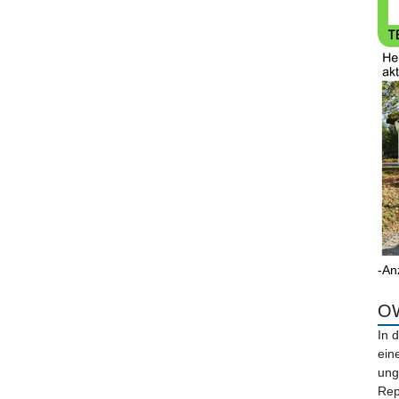
-An
OW
In 
ein
ung
Rep