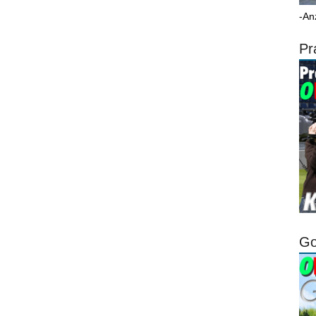
-An
Pr
Go