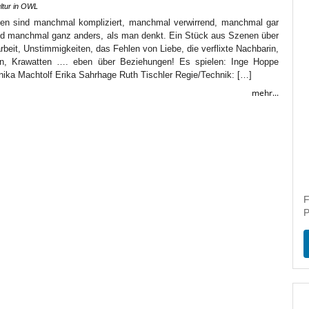
ltur in OWL
gen sind manchmal kompliziert, manchmal verwirrend, manchmal gar
nd manchmal ganz anders, als man denkt. Ein Stück aus Szenen über
arbeit, Unstimmigkeiten, das Fehlen von Liebe, die verflixte Nachbarin,
en, Krawatten …. eben über Beziehungen! Es spielen: Inge Hoppe
ika Machtolf Erika Sahrhage Ruth Tischler Regie/Technik: […]
mehr...
F
P