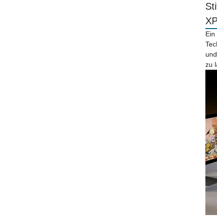
St
X
Ein
Tec
und
zu 