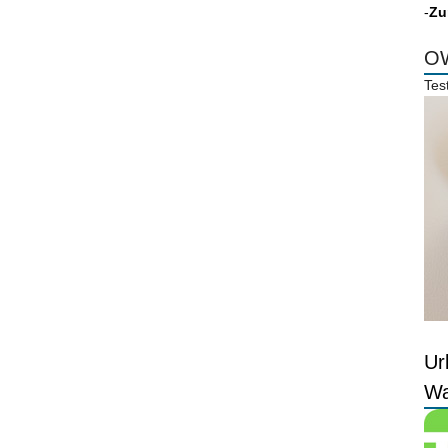
-
Zu
OW
Tes
Ur
Wa