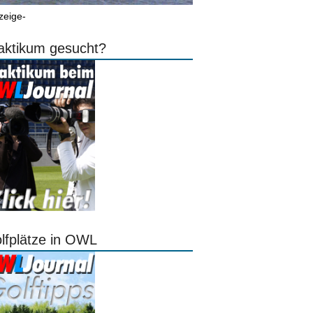
zeige-
aktikum gesucht?
lfplätze in OWL