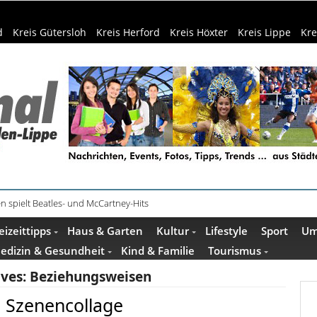
d
Kreis Gütersloh
Kreis Herford
Kreis Höxter
Kreis Lippe
Kre
n spielt Beatles- und McCartney-Hits
eizeittipps
Haus & Garten
Kultur
Lifestyle
Sport
Um
edizin & Gesundheit
Kind & Familie
Tourismus
ives:
Beziehungsweisen
 Szenencollage