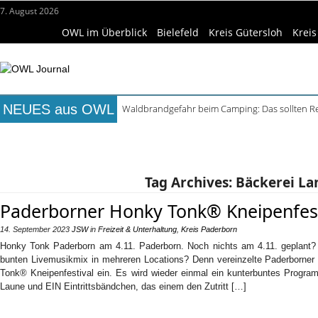
7. August 2026
OWL im Überblick
Bielefeld
Kreis Gütersloh
Kreis
NEUES aus OWL
Waldbrandgefahr beim Camping: Das sollten R
Städtepartnerschaft Büren und Ignalina beim S
Titelseite
Beruf & Bildung
Freizeittipps
Haus & Ga
Kollektion Skill Sharing der HSBI in Berlin ausg
Matteo Raggi Quartett in Harsewinkel spielt zwe
Wissenschaft & Hochschule
Medizin & Gesundheit
K
Berufsbegleitender Bachelorstudiengang Betrieb
Tag Archives:
Bäckerei La
Paderborner Honky Tonk® Kneipenfest
14. September 2023
JSW
in
Freizeit & Unterhaltung
,
Kreis Paderborn
Honky Tonk Paderborn am 4.11. Paderborn. Noch nichts am 4.11. geplant
bunten Livemusikmix in mehreren Locations? Denn vereinzelte Paderborner
Tonk® Kneipenfestival ein. Es wird wieder einmal ein kunterbuntes Progr
Laune und EIN Eintrittsbändchen, das einem den Zutritt […]