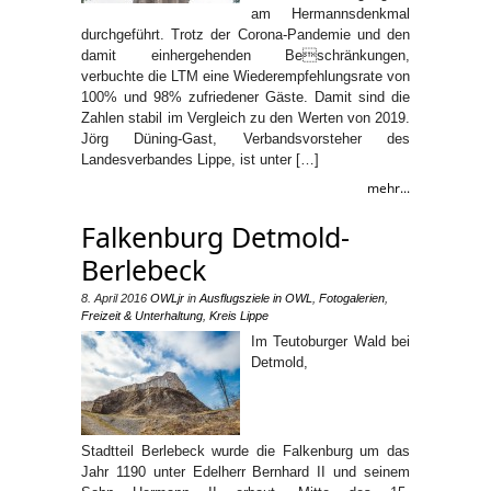
am Hermannsdenkmal
durchgeführt. Trotz der Corona-Pandemie und den
damit einhergehenden Beschränkungen,
verbuchte die LTM eine Wiederempfehlungsrate von
100% und 98% zufriedener Gäste. Damit sind die
Zahlen stabil im Vergleich zu den Werten von 2019.
Jörg Düning-Gast, Verbandsvorsteher des
Landesverbandes Lippe, ist unter […]
mehr...
Falkenburg Detmold-
Berlebeck
8. April 2016
OWLjr
in
Ausflugsziele in OWL
,
Fotogalerien
,
Freizeit & Unterhaltung
,
Kreis Lippe
Im Teutoburger Wald bei
Detmold,
Stadtteil Berlebeck wurde die Falkenburg um das
Jahr 1190 unter Edelherr Bernhard II und seinem