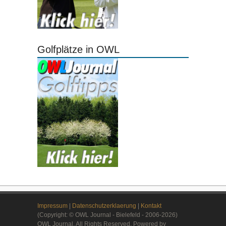
Golfplätze in OWL
Impressum
|
Datenschutzerklaerung
|
Kontakt
(Copyright: © OWL Journal - Bielefeld - 2006-2026)
OWL Journal. All Rights Reserved. Powered by