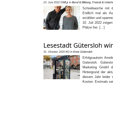
23. Juni 2022
OWLjr
in
Beruf & Bildung
,
Freizeit & Unterh
Schreibwoche mit d
Endlich mal als Au
erzählen und spanne
10. Juli 2022 zeige
Plätze frei. […]
Lesestadt Gütersloh wir
31. Oktober 2020
KO
in
Kreis Gütersloh
Erfolgsautorin Ameli
Gütersloh. Gütersl
Marketing GmbH das
Hintergrund der akt
diesem Jahr leider 
Kosten. Erstmals sei