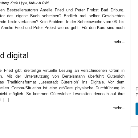
altung
,
Kreis Lippe
,
Kultur in OWL
en Bestsellerautoren Amelie Fried und Peter Probst Bad Driburg.
tor das eigene Buch schreiben? Endlich mal selber Geschichten
nde Texte verfassen? Kein Problem: In der Schreibwoche vom 06. bis
n Amelie Fried und Peter Probst wie es geht. Für den Kurs sind noch
mehr...
d digital
e Fried gibt dreiteilige virtuelle Lesung an verschiedenen Orten in
oh. Mit der Unterstützung von Bertelsmann überführt Gütersloh
 Traditionsformat „Lesestadt Gütersloh“ ins Digitale. Vor dem
uellen Corona-Situation ist eine größere physische Durchführung in
F
nicht möglich. So kommen Gütersloher Leseratten dennoch auf ihre
P
t […]
mehr...