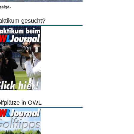
zeige-
aktikum gesucht?
lfplätze in OWL