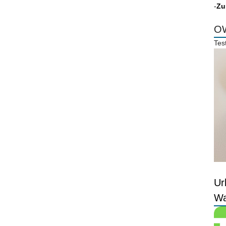
-
Zu
OW
Tes
Ur
Wa