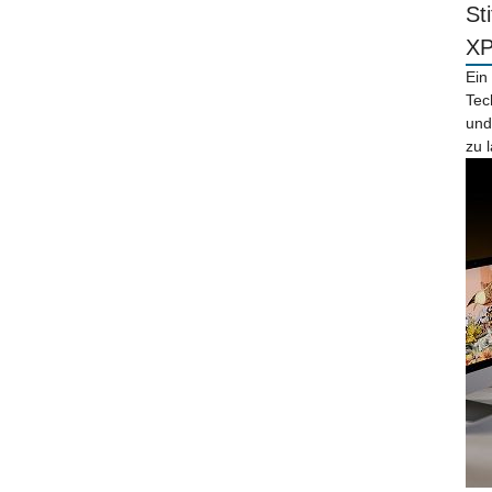
St
X
Ein
Tec
und
zu 