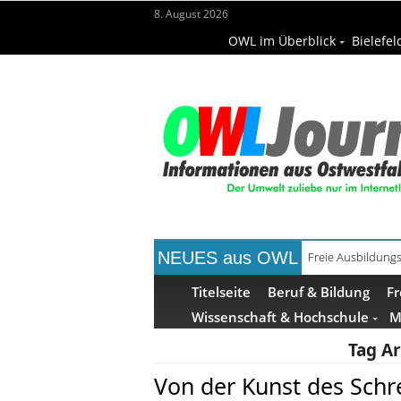
8. August 2026
OWL im Überblick
Bielefel
NEUES aus OWL
Freie Ausbildungs
Recyclingpapier 
Titelseite
Beruf & Bildung
Fr
Wissenschaft & Hochschule
M
Tag Ar
Von der Kunst des Schre