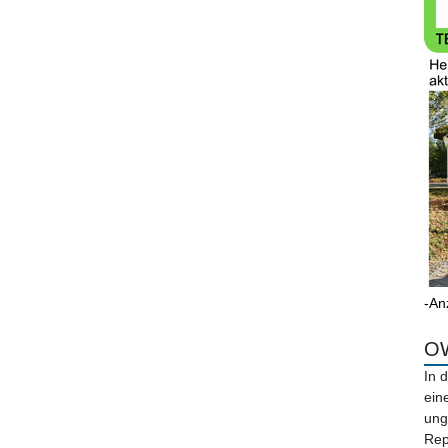
-An
OW
In 
ein
ung
Rep