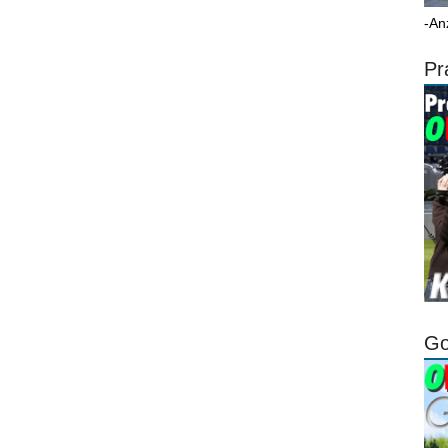
-An
Pr
Go