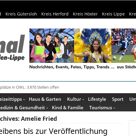
d
Kreis Gütersloh
Kreis Herford
Kreis Höxter
Kreis Lippe
Kre
plätze in OWL: 3.870 Stellen offen
in Küche und Bad schont Ressourcen
eizeittipps
Haus & Garten
Kultur
Lifestyle
Sport
Um
edizin & Gesundheit
Kind & Familie
Tourismus
chives:
Amelie Fried
ibens bis zur Veröffentlichung