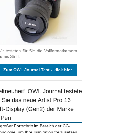
ir testeten für Sie die Vollformatkamera
umix S5 II.
Zum OWL Journal Test - klick hier
ltneuheit! OWL Journal testete
r Sie das neue Artist Pro 16
ift-Display (Gen2) der Marke
PPen
 großer Fortschritt im Bereich der CG-
hnologie, um Ihre Inspiration freizusetzen