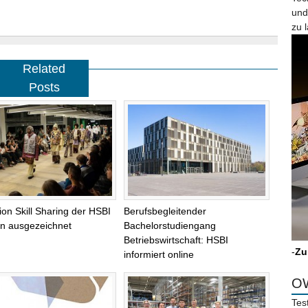
und
zu 
Related
Posts
tion Skill Sharing der HSBI
Berufsbegleitender
lin ausgezeichnet
Bachelorstudiengang
Betriebswirtschaft: HSBI
-
Zu
informiert online
OW
Tes