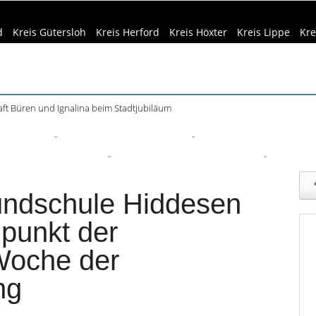
d
Kreis Gütersloh
Kreis Herford
Kreis Höxter
Kreis Lippe
Kre
ft Büren und Ignalina beim Stadtjubiläum
eizeittipps
Haus & Garten
Kultur
Lifestyle
Sport
Um
edizin & Gesundheit
Kind & Familie
Tourismus
undschule Hiddesen
lpunkt der
Woche der
ng