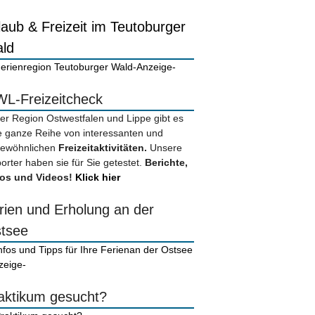
laub & Freizeit im Teutoburger
ld
-Anzeige-
L-Freizeitcheck
der Region Ostwestfalen und Lippe gibt es
e ganze Reihe von interessanten und
ewöhnlichen
Freizeitaktivitäten.
Unsere
orter haben sie für Sie getestet.
Berichte,
os und Videos!
Klick hier
rien und Erholung an der
tsee
zeige-
aktikum gesucht?