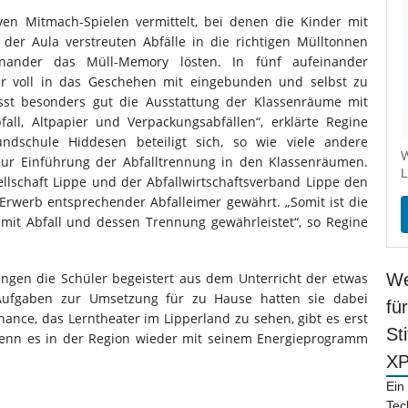
ven Mitmach-Spielen vermittelt, bei denen die Kinder mit
 der Aula verstreuten Abfälle in die richtigen Mülltonnen
nander das Müll-Memory lösten. In fünf aufeinander
r voll in das Geschehen mit eingebunden und selbst zu
passt besonders gut die Ausstattung der Klassenräume mit
all, Altpapier und Verpackungsabfällen“, erklärte Regine
dschule Hiddesen beteiligt sich, so wie viele andere
W
zur Einführung der Abfalltrennung in den Klassenräumen.
L
llschaft
Lippe und der Abfallwirtschaftsverband Lippe den
rwerb entsprechender Abfalleimer gewährt. „Somit ist die
it Abfall und dessen Trennung gewährleistet“, so Regine
ngen die Schüler begeistert aus dem Unterricht der etwas
We
 Aufgaben zur Umsetzung für zu Hause hatten sie dabei
fü
ce, das Lerntheater im Lipperland zu sehen, gibt es erst
St
enn es in der Region wieder mit seinem Energieprogramm
X
Ein
Tec