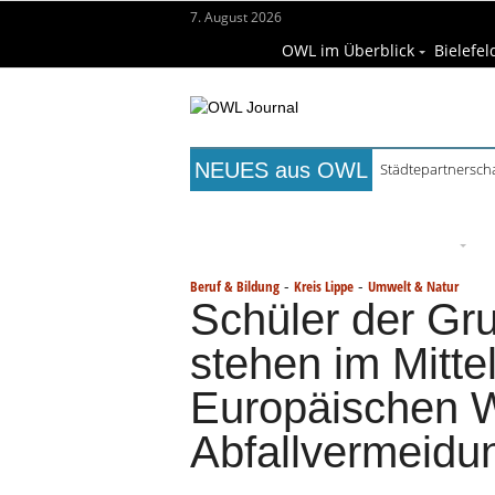
7. August 2026
OWL im Überblick
Bielefel
NEUES aus OWL
Städtepartnerscha
Titelseite
Beruf & Bildung
Fr
Wissenschaft & Hochschule
M
-
-
Beruf & Bildung
Kreis Lippe
Umwelt & Natur
Schüler der Gr
stehen im Mitte
Europäischen 
Abfallvermeidu