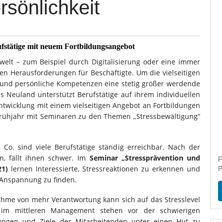
rsönlichkeit
ufstätige mit neuem Fortbildungsangebot
elt – zum Beispiel durch Digitalisierung oder eine immer
uen Herausforderungen für Beschäftigte. Um die vielseitigen
ls und persönliche Kompetenzen eine stetig größer werdende
us Neuland unterstützt Berufstätige auf ihrem individuellen
ntwicklung mit einem vielseitigen Angebot an Fortbildungen
Frühjahr mit Seminaren zu den Themen „Stressbewältigung“
o. sind viele Berufstätige ständig erreichbar. Nach der
n, fällt ihnen schwer. Im
Seminar „Stressprävention und
F
021)
lernen Interessierte, Stressreaktionen zu erkennen und
P
Anspannung zu finden.
hme von mehr Verantwortung kann sich auf das Stresslevel
e im mittleren Management stehen vor der schwierigen
tungen und Ziele der Mitarbeitenden unter einen Hut zu