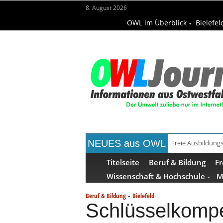
8. August 2026
OWL im Überblick
Bielefel
NEUES aus OWL
Freie Ausbildungs
Recyclingpapier 
Titelseite
Beruf & Bildung
Fr
Wissenschaft & Hochschule
M
-
Beruf & Bildung
Bielefeld
Schlüsselkompe