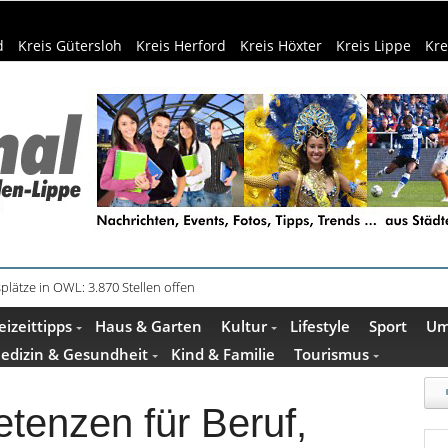
d
Kreis Gütersloh
Kreis Herford
Kreis Höxter
Kreis Lippe
Kre
plätze in OWL: 3.870 Stellen offen
in Küche und Bad schont Ressourcen
eizeittipps
Haus & Garten
Kultur
Lifestyle
Sport
Um
edizin & Gesundheit
Kind & Familie
Tourismus
tenzen für Beruf,