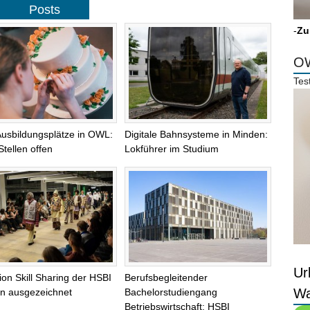
Posts
-
Zu
OW
Tes
Ausbildungsplätze in OWL:
Digitale Bahnsysteme in Minden:
Stellen offen
Lokführer im Studium
Ur
tion Skill Sharing der HSBI
Berufsbegleitender
Wa
lin ausgezeichnet
Bachelorstudiengang
Betriebswirtschaft: HSBI