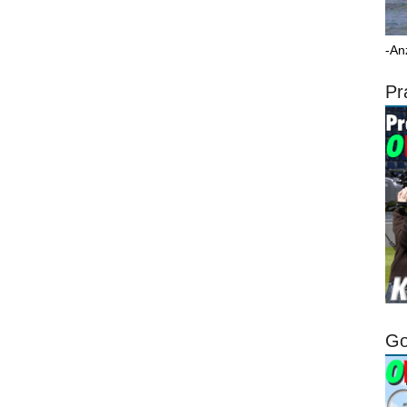
-An
Pr
Go