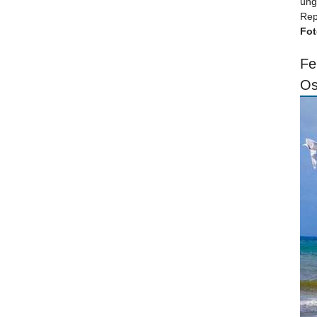
ung
Rep
Fot
Fe
Os