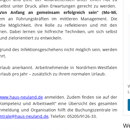
 selbst unter Druck, allen Erwartungen gerecht zu werden.
on Anfang an gemeinsam erfolgreich sein“ (Mo-Mi,
lem an Führungskräften im mittleren Management. Die
e Möglichkeit, ihre Rolle zu reflektieren und mit den
n. Dabei lernen sie hilfreiche Techniken, um sich selbst
nd zielorientiert zu entwickeln.
fgrund des Infektionsgeschehens nicht möglich sein, werden
rt.
urlaub anerkannt. Arbeitnehmende in Nordrhein-Westfalen
laub pro Jahr – zusätzlich zu ihrem normalen Urlaub.
W
L
www.haus-neuland.de
anmelden. Zudem finden sie auf der
 Kompetenz und Arbeitswelt“ eine Übersicht des gesamten
Anmeldung und Organisation hilft die Buchungszentrale im
ntrale@haus-neuland.de
, Telefon: 05205/9126-33.
We