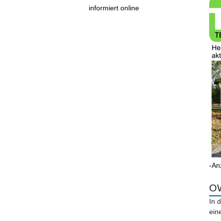
informiert online
-An
OW
In 
ein