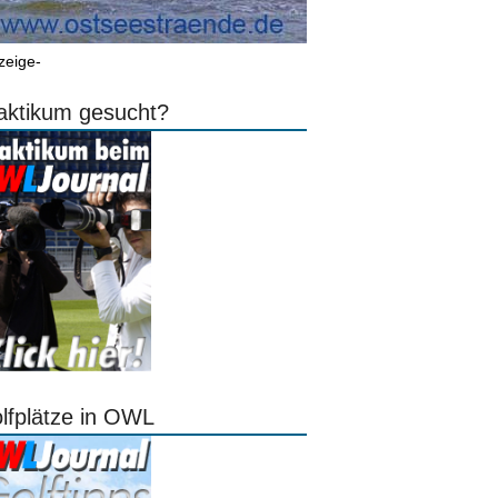
zeige-
aktikum gesucht?
lfplätze in OWL