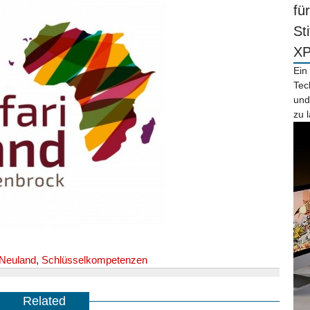
fü
St
X
Ein
Tec
und
zu 
Neuland
,
Schlüsselkompetenzen
Related