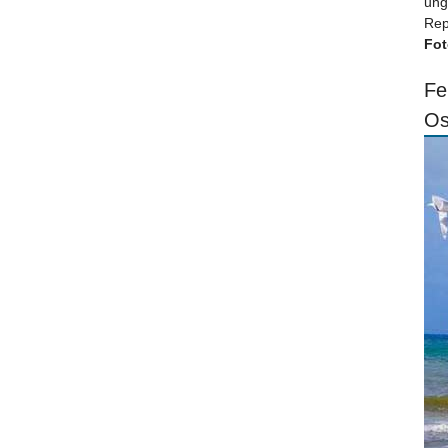
ung
Rep
Fot
Fe
Os