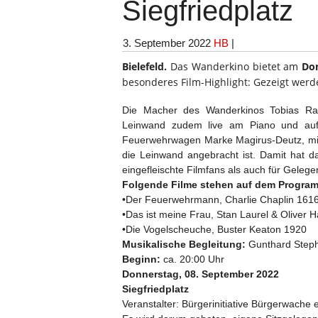
Siegfriedplatz
3. September 2022
HB
|
Bielefeld.
Das Wanderkino bietet am
Don
besonderes Film-Highlight: Gezeigt wer
Die Macher des Wanderkinos Tobias R
Leinwand zudem live am Piano und auf d
Feuerwehrwagen Marke Magirus-Deutz, mit 
die Leinwand angebracht ist. Damit hat d
eingefleischte Filmfans als auch für Gelege
Folgende Filme stehen auf dem Progra
•Der Feuerwehrmann, Charlie Chaplin 161
•Das ist meine Frau, Stan Laurel & Oliver 
•Die Vogelscheuche, Buster Keaton 1920
Musikalische Begleitung:
Gunthard Stepha
Beginn:
ca. 20:00 Uhr
Donnerstag, 08. September 2022
Siegfriedplatz
Veranstalter: Bürgerinitiative Bürgerwache