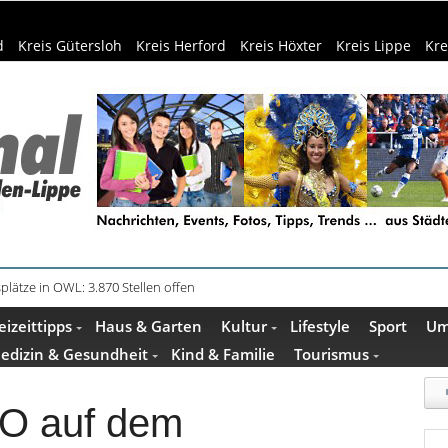
d
Kreis Gütersloh
Kreis Herford
Kreis Höxter
Kreis Lippe
Kre
plätze in OWL: 3.870 Stellen offen
eizeittipps
Haus & Garten
Kultur
Lifestyle
Sport
Um
edizin & Gesundheit
Kind & Familie
Tourismus
O auf dem