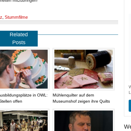
heiten mitzubringen!
tz
,
Stummfilme
Related
Posts
W
L
Ausbildungsplätze in OWL:
Mühlenquilter auf dem
Stellen offen
Museumshof zeigen ihre Quilts
We