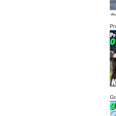
-An
Pr
Go