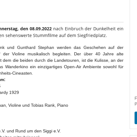
nerstag, den 08.09.2022
nach Einbruch der Dunkelheit ein
den sehenswerte Stummfilme auf dem Siegfriedplatz.
ank und Gunthard Stephan werden das Geschehen auf der
er Violine musikalisch begleiten. Der über 40 Jahre alte
dem die beiden durch die Landetouren, ist die Kulisse, an der
as Wanderkino ein einzigartiges Open-Air Ambiente sowohl für
nheits-Cineasten.
mm:
6
Hardy 1929
F
P
n, Violine und Tobias Rank, Piano
 e.V. und Rund um den Siggi e.V.