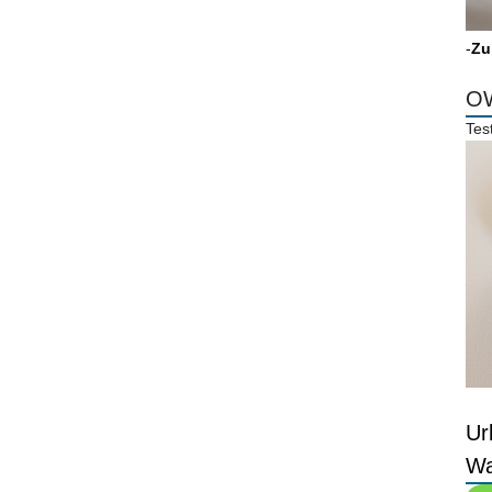
-
Zu
OW
Tes
Ur
Wa