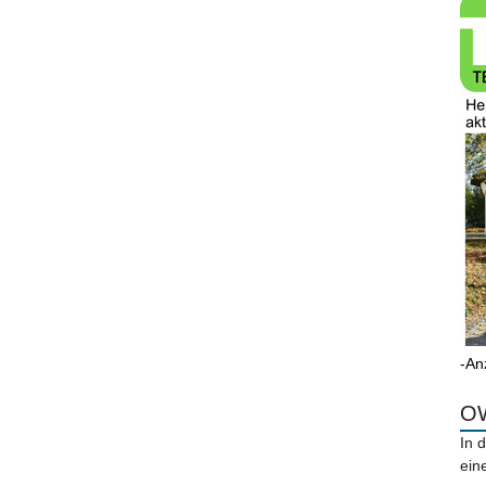
-An
OW
In 
ein