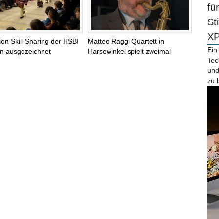
fü
St
X
tion Skill Sharing der HSBI
Matteo Raggi Quartett in
Ein
lin ausgezeichnet
Harsewinkel spielt zweimal
Tec
und
zu 