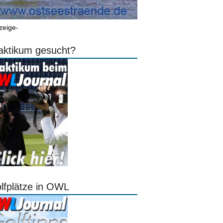
zeige-
aktikum gesucht?
lfplätze in OWL