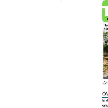
-An
OW
In 
ein