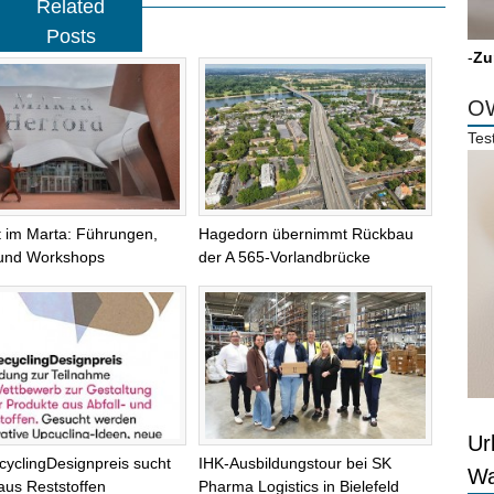
Related
Posts
-
Zu
OW
Tes
 im Marta: Führungen,
Hagedorn übernimmt Rückbau
 und Workshops
der A 565-Vorlandbrücke
Ur
cyclingDesignpreis sucht
IHK-Ausbildungstour bei SK
Wa
aus Reststoffen
Pharma Logistics in Bielefeld