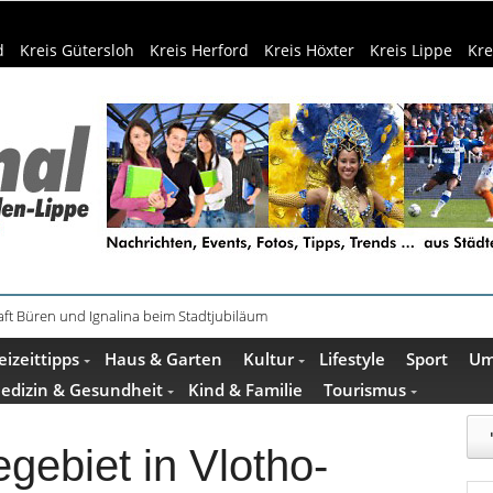
d
Kreis Gütersloh
Kreis Herford
Kreis Höxter
Kreis Lippe
Kre
haring der HSBI in Berlin ausgezeichnet
eizeittipps
Haus & Garten
Kultur
Lifestyle
Sport
Um
edizin & Gesundheit
Kind & Familie
Tourismus
ebiet in Vlotho-