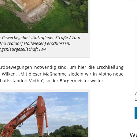
e Gewerbegebiet „Salzuflener Straße / Zum
tho (Valdorf-Hollwiesen) erschlossen.
ngenieurgesellschaft IWA
 Erdbewegungen notwendig sind, um hier die Erschließung
co Wilken. „Mit dieser Maßnahme siedeln wir in Vlotho neue
ftsstandort Vlotho“, so der Bürgermeister weiter.
W
L
We