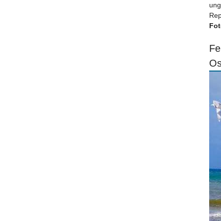
ung
Rep
Fot
Fe
Os