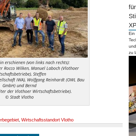
fü
St
X
Ein
Tec
und
zu 
n erschienen (von links nach rechts):
er Rocco Wilken, Manuel Laboch (Vlothoer
tschaftsbetriebe), Steffen
ellschaft IWA), Wolfgang Reinhardt (OWL Bau
GmbH) und Bernd
ter der Vlothoer Wirtschaftsbetriebe).
© Stadt Vlotho
rbegebiet
,
Wirtschaftsstandort Vlotho