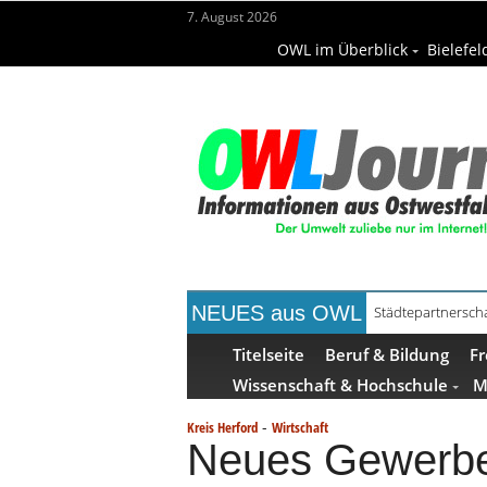
7. August 2026
OWL im Überblick
Bielefel
NEUES aus OWL
Kollektion Skill S
Titelseite
Beruf & Bildung
Fr
Wissenschaft & Hochschule
M
-
Kreis Herford
Wirtschaft
Neues Gewerbeg