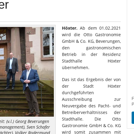
er
Höxter.
Ab dem 01.02.2021
wird die Otto Gastronomie
GmbH & Co. KG, Beverungen,
den gastronomischen
Betrieb in der Residenz
Stadthalle Höxter
übernehmen.
Das ist das Ergebnis der von
der Stadt Höxter
durchgeführten
F
Ausschreibung zur
P
Neuvergabe des Pacht- und
Betreiberverhältnisses der
Stadthalle. Die Otto
t: (v.l.) Georg Beverungen
Gastronomie GmbH & Co. KG
management), Sven Schafer
wird somit zusammen mit
ächter), Volker Rodermund