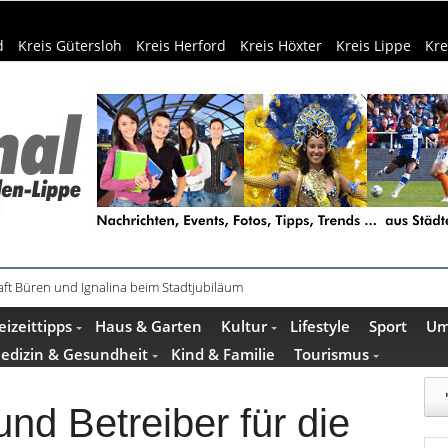
d
Kreis Gütersloh
Kreis Herford
Kreis Höxter
Kreis Lippe
Kre
ft Büren und Ignalina beim Stadtjubiläum
eizeittipps
Haus & Garten
Kultur
Lifestyle
Sport
Um
edizin & Gesundheit
Kind & Familie
Tourismus
nd Betreiber für die