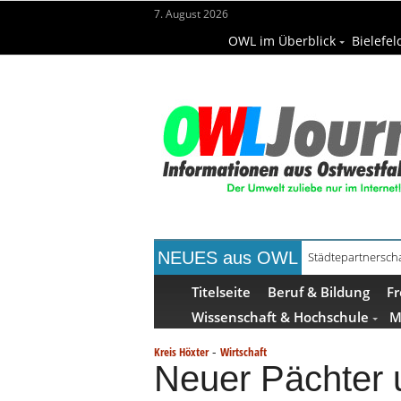
7. August 2026
OWL im Überblick
Bielefel
NEUES aus OWL
Städtepartnerscha
Titelseite
Beruf & Bildung
Fr
Wissenschaft & Hochschule
M
-
Kreis Höxter
Wirtschaft
Neuer Pächter u