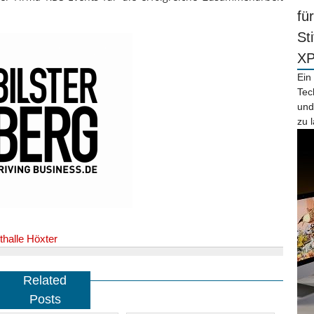
fü
St
X
Ein
Tec
und
zu 
thalle Höxter
Related
Posts