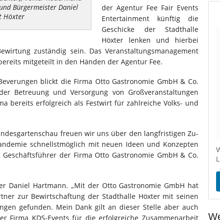
 und Bürgermeister Daniel
der Agentur Fee Fair Events
t Höxter
Entertainment künftig die
Geschicke der Stadthalle
Höxter lenken und hierbei
Bewirtung zuständig sein. Das Veranstaltungsmanagement
bereits mitgeteilt in den Händen der Agentur Fee.
e Beverungen blickt die Firma Otto Gastronomie GmbH & Co.
i der Betreuung und Versorgung von Großveranstaltungen
ma bereits erfolgreich als Festwirt für zahlreiche Volks- und
andesgartenschau freuen wir uns über den langfristigen Zu-
Pandemie schnellstmöglich mit neuen Ideen und Konzepten
W
z, Geschäftsführer der Firma Otto Gastronomie GmbH & Co.
L
ster Daniel Hartmann. „Mit der Otto Gastronomie GmbH hat
tner zur Bewirtschaftung der Stadthalle Höxter mit seinen
tungen gefunden. Mein Dank gilt an dieser Stelle aber auch
We
der Firma KDS-Events für die erfolgreiche Zusammenarbeit