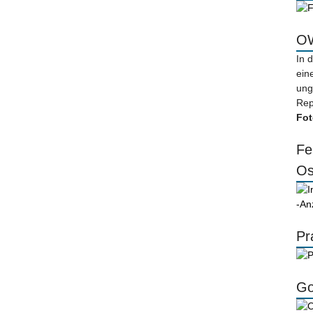
OW
In 
ein
ung
Rep
Fot
Fe
Os
-An
Pr
Go