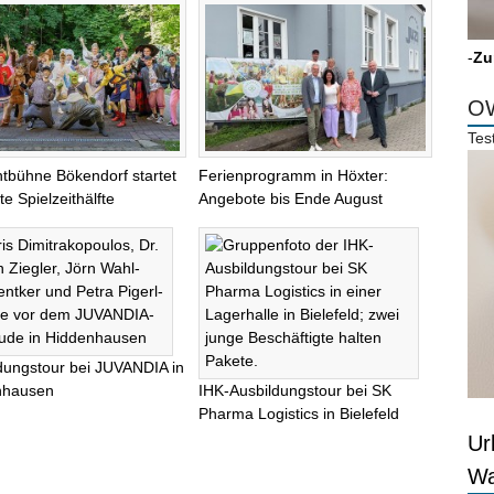
-
Zu
OW
Tes
chtbühne Bökendorf startet
Ferienprogramm in Höxter:
te Spielzeithälfte
Angebote bis Ende August
dungstour bei JUVANDIA in
nhausen
IHK-Ausbildungstour bei SK
Pharma Logistics in Bielefeld
Ur
Wa