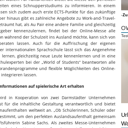
keiten eines Schnupperstudiums zu informieren. In einem
sen sich zudem auch erste ECTS-Punkte für das zukünftige
-
Zu
r hinaus gibt es zahlreiche Angebote zu Work-and-Travel-
äumt hat, als Au Pair eine andere Familie und gleichzeitig
OW
geber kennenzulernen, findet bei der Online-Messe alle
Tes
 während der Schulzeit ins Ausland möchte, kann sich von
beraten lassen. Auch für die Auffrischung der eigenen
iner internationalen Sprachschule lässt sich das Angenehme
 lernen, gleichzeitig neue Leute kennenlernen und in eine
hulexperten bei der „World of Students“ beantworten alle
orandenprogramme und flexible Möglichkeiten des Online-
 integrieren lassen.
Informationen auf spielerische Art erhalten
 wird in Kooperation von zwei Darmstädter Unternehmen
st für die inhaltliche Gestaltung verantwortlich und bietet
aufenthalten weltweit an. „Ob Schülerinnen, Schüler oder
Ur
bgestimmt, um den perfekten Auslandsaufenthalt gemeinsam
ftsführerin Sabine Sachs. Als zweites Messe-Unternehmen
Wa