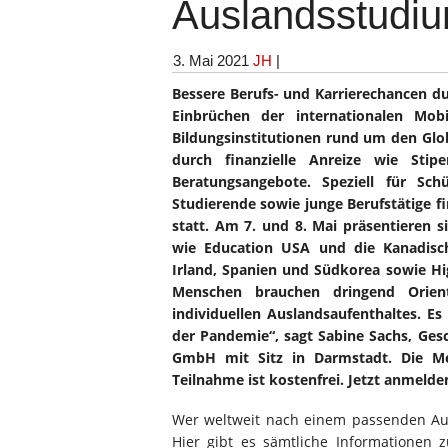
Auslandsstudi
3. Mai 2021
JH
|
Bessere Berufs- und Karrierechancen 
Einbrüchen der internationalen Mob
Bildungsinstitutionen rund um den Glob
durch finanzielle Anreize wie Sti
Beratungsangebote. Speziell für Sch
Studierende sowie junge Berufstätige f
statt. Am 7. und 8. Mai präsentieren s
wie Education USA und die Kanadisch
Irland, Spanien und Südkorea sowie Hi
Menschen brauchen dringend Orien
individuellen Auslandsaufenthaltes. E
der Pandemie“, sagt Sabine Sachs, Gesc
GmbH mit Sitz in Darmstadt. Die Me
Teilnahme ist kostenfrei. Jetzt anmelde
Wer weltweit nach einem passenden Ausl
Hier gibt es sämtliche Informationen 