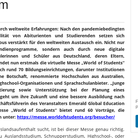
um
durch weltweite Erfahrungen: Nach den pandemiebedingten
ilität von Abiturienten und Studierenden setzen sich
us verstärkt für den weltweiten Austausch ein. Nicht nur
pendienprogramme, sondern auch durch neue digitale
ülerinnen und Schüler aus Deutschland, deren Eltern,
indet nun erstmals die virtuelle Messe „World of Students“
ich rund 70 Bildungseinrichtungen, darunter Institutionen
e Botschaft, renommierte Hochschulen aus Australien,
ghschool-Organisationen und Sprachschulanbieter. „Junge
tierung sowie Unterstützung bei der Planung eines
s geht um ihre Zukunft und eine bessere Ausbildung nach
F
häftsführerin des Veranstalters Emerald Global Education
P
sse „World of Students“ bietet rund 60 Vorträge, die
n unter:
https://messe.worldofstudents.org/besucher/
andsaufenthalt sucht, ist bei dieser Messe genau richtig.
zu Auslandsstudium, Schnupperstudium, Highschool-, oder