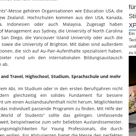
fü
nts“-Messe gehören Organisationen wie Education USA, die
St
New Zealand. Hochschulen kommen aus den USA, Kanada,
rea, Indonesien oder auch Malaysia. Zugesagt haben
X
 of Management aus Sydney, die University of North Carolina
Ein
s San Diego, die Vancouver Island University oder auch die
Tec
r sowie die University of Brighton. Mit dabei sind außerdem
und
ionen, die sich auf Au-Pair-Aufenthalte spezialisiert haben.
zu 
bieter rund um den internationalen Bildungsaustausch
e ab.
and Travel, Highschool, Studium, Sprachschule und mehr
dem Abi, im Studium oder in den ersten Berufsjahren nicht
ern gleichzeitig ein solides Fundament für bessere
t um einen Auslandsaufenthalt nicht herum. Möglichkeiten
 das individuell passende Programm zu finden. Mit Hilfe der
„World of Students“ sollte das gelingen. Umfassende
weit, beispielsweise zum sehr beliebten Auslandssemester.
gsmöglichkeiten für Young Professionals, die durch
en wollen. Für Abiturienten bietet die Messe den perfekten