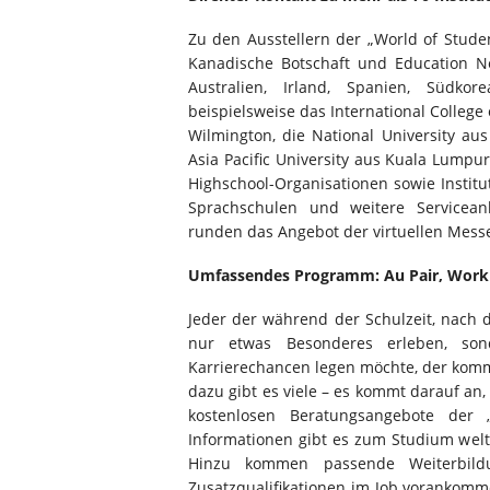
Zu den Ausstellern der „World of Stude
Kanadische Botschaft und Education 
Australien, Irland, Spanien, Südko
beispielsweise das International College
Wilmington, die National University au
Asia Pacific University aus Kuala Lumpu
Highschool-Organisationen sowie Institut
Sprachschulen und weitere Servicean
runden das Angebot der virtuellen Mess
Umfassendes Programm: Au Pair, Work 
Jeder der während der Schulzeit, nach 
nur etwas Besonderes erleben, sond
Karrierechancen legen möchte, der komm
dazu gibt es viele – es kommt darauf an,
kostenlosen Beratungsangebote der 
Informationen gibt es zum Studium welt
Hinzu kommen passende Weiterbildun
Zusatzqualifikationen im Job vorankomm