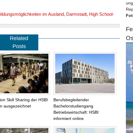
ung
Rep
ildungsmöglichkeiten im Ausland
,
Darmstadt
,
High School-
Fot
Fe
Os
Related
Posts
tion Skill Sharing der HSBI
Berufsbegleitender
lin ausgezeichnet
Bachelorstudiengang
Betriebswirtschaft: HSBI
informiert online