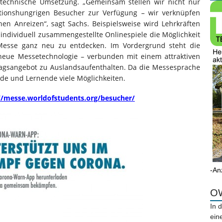
 technische Umsetzung. „Gemeinsam stellen wir nicht nur
ationshungrigen Besucher zur Verfügung – wir verknüpfen
en Anreizen“, sagt Sachs. Beispielsweise wird Lehrkräften
individuell zusammengestellte Onlinespiele die Möglichkeit
 Messe ganz neu zu entdecken. Im Vordergrund steht die
neue Messetechnologie – verbunden mit einem attraktiven
tragsangebot zu Auslandsaufenthalten. Da die Messesprache
ende und Lernende viele Möglichkeiten.
//messe.worldofstudents.org/besucher/
-An
OW
In 
ein