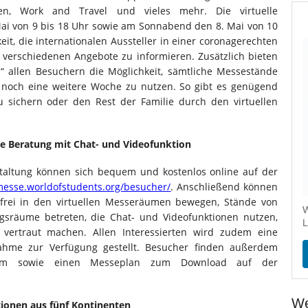
eiten, Work and Travel und vieles mehr. Die virtuelle
 Mai von 9 bis 18 Uhr sowie am Sonnabend den 8. Mai von 10
keit, die internationalen Aussteller in einer coronagerechten
verschiedenen Angebote zu informieren. Zusätzlich bieten
s“ allen Besuchern die Möglichkeit, sämtliche Messestände
 noch eine weitere Woche zu nutzen. So gibt es genügend
u sichern oder den Rest der Familie durch den virtuellen
e Beratung mit Chat- und Videofunktion
anstaltung können sich bequem und kostenlos online auf der
/messe.worldofstudents.org/besucher/
. Anschließend können
frei in den virtuellen Messeräumen bewegen, Stände von
W
ngsräume betreten, die Chat- und Videofunktionen nutzen,
L
vertraut machen. Allen Interessierten wird zudem eine
nahme zur Verfügung gestellt. Besucher finden außerdem
ogramm sowie einen Messeplan zum Download auf der
We
tionen aus fünf Kontinenten