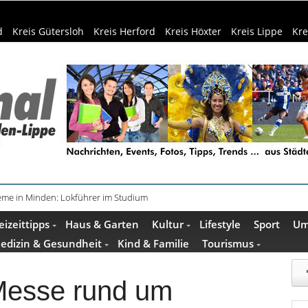
d
Kreis Gütersloh
Kreis Herford
Kreis Höxter
Kreis Lippe
Kre
teme in Minden: Lokführer im Studium
eizeittipps
Haus & Garten
Kultur
Lifestyle
Sport
Um
edizin & Gesundheit
Kind & Familie
Tourismus
 Messe rund um