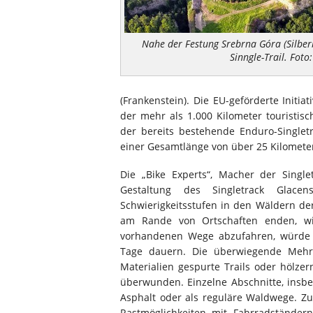
Nahe der Festung Srebrna Góra (Silber
Sinngle-Trail. Foto
(Frankenstein). Die EU-geförderte Initia
der mehr als 1.000 Kilometer touristis
der bereits bestehende Enduro-Singletr
einer Gesamtlänge von über 25 Kilomete
Die „Bike Experts“, Macher der Single
Gestaltung des Singletrack Glacens
Schwierigkeitsstufen in den Wäldern de
am Rande von Ortschaften enden, wi
vorhandenen Wege abzufahren, würde la
Tage dauern. Die überwiegende Mehrz
Materialien gespurte Trails oder hölze
überwunden. Einzelne Abschnitte, insbe
Asphalt oder als reguläre Waldwege. 
Rastmöglichkeiten mit Fahrradständer