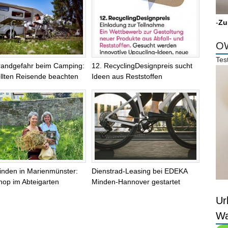
-
Zu
OW
Tes
randgefahr beim Camping:
12. RecyclingDesignpreis sucht
llten Reisende beachten
Ideen aus Reststoffen
inden in Marienmünster:
Dienstrad-Leasing bei EDEKA
op im Abteigarten
Minden-Hannover gestartet
Ur
Wa