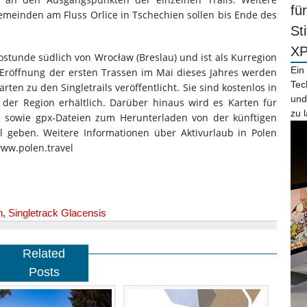
fü
meinden am Fluss Orlice in Tschechien sollen bis Ende des
St
X
ostunde südlich von Wrocław (Breslau) und ist als Kurregion
Ein
r Eröffnung der ersten Trassen im Mai dieses Jahres werden
Tec
rten zu den Singletrails veröffentlicht. Sie sind kostenlos in
und
der Region erhältlich. Darüber hinaus wird es Karten für
zu 
l sowie gpx-Dateien zum Herunterladen von der künftigen
 geben. Weitere Informationen über Aktivurlaub in Polen
ww.polen.travel
n
,
Singletrack Glacensis
Related
Posts