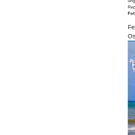
ung
Rep
Fot
Fe
Os