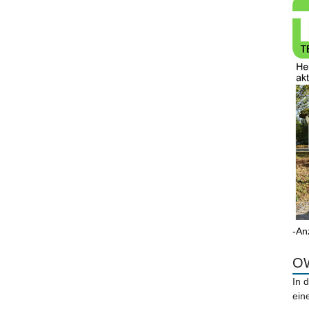
-An
OW
In 
ein