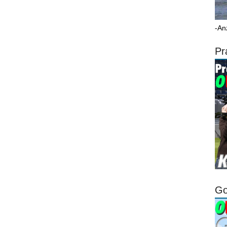
-An
Pr
Go