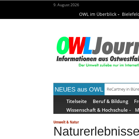
9. August 2026
OWL im Überblick
Bielefel
NEUES aus OWL
Mittelalterwoch
Titelseite
Beruf & Bildung
Fr
Wissenschaft & Hochschule
M
Umwelt & Natur
Naturerlebnisse