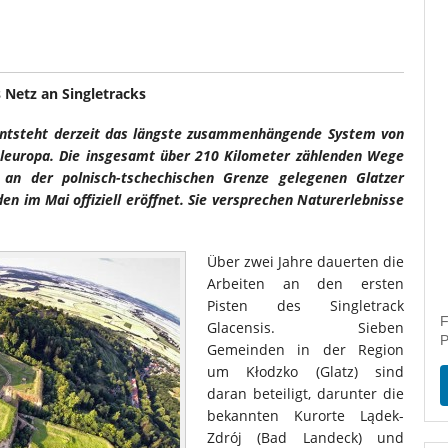
 Netz an Singletracks
 entsteht derzeit das längste zusammenhängende System von
eleuropa. Die insgesamt über 210 Kilometer zählenden Wege
an der polnisch-tschechischen Grenze gelegenen Glatzer
en im Mai offiziell eröffnet. Sie versprechen Naturerlebnisse
Über zwei Jahre dauerten die
Arbeiten an den ersten
Pisten des Singletrack
F
Glacensis. Sieben
P
Gemeinden in der Region
um Kłodzko (Glatz) sind
daran beteiligt, darunter die
bekannten Kurorte Lądek-
Zdrój (Bad Landeck) und