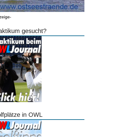
zeige-
aktikum gesucht?
lfplätze in OWL