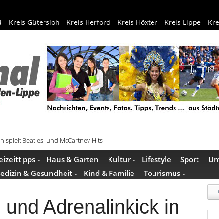
d
Kreis Gütersloh
Kreis Herford
Kreis Höxter
Kreis Lippe
Kre
e und Escape Room im Mindener Museum
eizeittipps
Haus & Garten
Kultur
Lifestyle
Sport
Um
edizin & Gesundheit
Kind & Familie
Tourismus
 und Adrenalinkick in