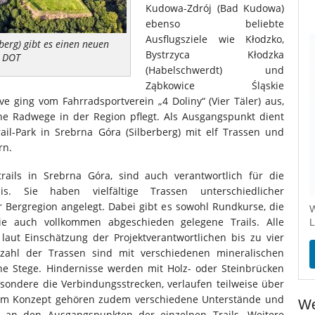
Kudowa-Zdrój (Bad Kudowa)
ebenso beliebte
Ausflugsziele wie Kłodzko,
berg) gibt es einen neuen
Bystrzyca Kłodzka
: DOT
(Habelschwerdt) und
Ząbkowice Śląskie
tive ging vom Fahrradsportverein „4 Doliny“ (Vier Täler) aus,
che Radwege in der Region pflegt. Als Ausgangspunkt dient
ail-Park in Srebrna Góra (Silberberg) mit elf Trassen und
rn.
trails in Srebrna Góra, sind auch verantwortlich für die
is. Sie haben vielfältige Trassen unterschiedlicher
r Bergregion angelegt. Dabei gibt es sowohl Rundkurse, die
W
e auch vollkommen abgeschieden gelegene Trails. Alle
L
ut Einschätzung der Projektverantwortlichen bis zu vier
ahl der Trassen sind mit verschiedenen mineralischen
rne Stege. Hindernisse werden mit Holz- oder Steinbrücken
sondere die Verbindungsstrecken, verlaufen teilweise über
Zum Konzept gehören zudem verschiedene Unterstände und
We
n an den Ausgangspunkten der einzelnen Trails. Weitere