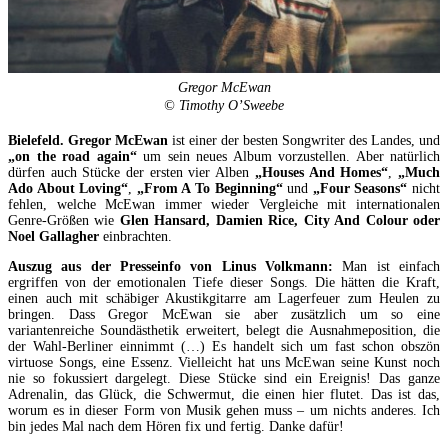
Gregor McEwan
© Timothy O’Sweebe
Bielefeld. Gregor McEwan
ist einer der besten Songwriter des Landes, und
„on the road again“
um sein neues Album vorzustellen. Aber natürlich
dürfen auch Stücke der ersten vier Alben
„Houses And Homes“
,
„Much
Ado About Loving“
,
„From A To Beginning“
und
„Four Seasons“
nicht
fehlen, welche McEwan immer wieder Vergleiche mit internationalen
Genre-Größen wie
Glen Hansard, Damien Rice, City And Colour oder
Noel Gallagher
einbrachten.
Auszug aus der Presseinfo von Linus Volkmann:
Man ist einfach
ergriffen von der emotionalen Tiefe dieser Songs. Die hätten die Kraft,
einen auch mit schäbiger Akustikgitarre am Lagerfeuer zum Heulen zu
bringen. Dass Gregor McEwan sie aber zusätzlich um so eine
variantenreiche Soundästhetik erweitert, belegt die Ausnahmeposition, die
der Wahl-Berliner einnimmt (…) Es handelt sich um fast schon obszön
virtuose Songs, eine Essenz. Vielleicht hat uns McEwan seine Kunst noch
nie so fokussiert dargelegt. Diese Stücke sind ein Ereignis! Das ganze
Adrenalin, das Glück, die Schwermut, die einen hier flutet. Das ist das,
worum es in dieser Form von Musik gehen muss – um nichts anderes. Ich
bin jedes Mal nach dem Hören fix und fertig. Danke dafür!