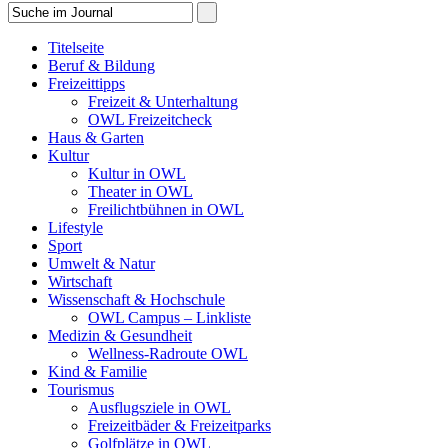
Titelseite
Beruf & Bildung
Freizeittipps
Freizeit & Unterhaltung
OWL Freizeitcheck
Haus & Garten
Kultur
Kultur in OWL
Theater in OWL
Freilichtbühnen in OWL
Lifestyle
Sport
Umwelt & Natur
Wirtschaft
Wissenschaft & Hochschule
OWL Campus – Linkliste
Medizin & Gesundheit
Wellness-Radroute OWL
Kind & Familie
Tourismus
Ausflugsziele in OWL
Freizeitbäder & Freizeitparks
Golfplätze in OWL