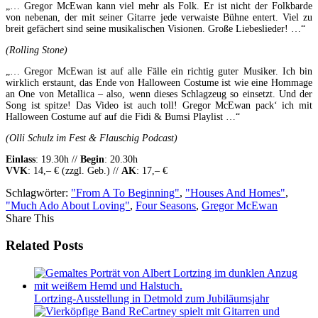
„… Gregor McEwan kann viel mehr als Folk. Er ist nicht der Folkbarde
von nebenan, der mit seiner Gitarre jede verwaiste Bühne entert. Viel zu
breit gefächert sind seine musikalischen Visionen. Große Liebeslieder! …“
(Rolling Stone)
„… Gregor McEwan ist auf alle Fälle ein richtig guter Musiker. Ich bin
wirklich erstaunt, das Ende von Halloween Costume ist wie eine Hommage
an One von Metallica – also, wenn dieses Schlagzeug so einsetzt. Und der
Song ist spitze! Das Video ist auch toll! Gregor McEwan pack‘ ich mit
Halloween Costume auf auf die Fidi & Bumsi Playlist …“
(Olli Schulz im Fest & Flauschig Podcast)
Einlass
: 19.30h //
Begin
: 20.30h
VVK
: 14,– € (zzgl. Geb.) //
AK
: 17,– €
Schlagwörter:
"From A To Beginning"
,
"Houses And Homes"
,
"Much Ado About Loving"
,
Four Seasons
,
Gregor McEwan
Share This
Related Posts
Lortzing-Ausstellung in Detmold zum Jubiläumsjahr