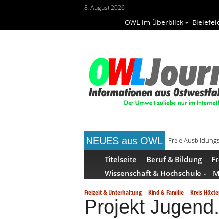
8. August 2026
OWL im Überblick
Bielefel
NEUES aus OWL
Freie Ausbildungs
Recyclingpapier 
Titelseite
Beruf & Bildung
Fr
Wissenschaft & Hochschule
M
-
-
Freizeit & Unterhaltung
Kind & Familie
Kreis Höxte
Projekt Jugend