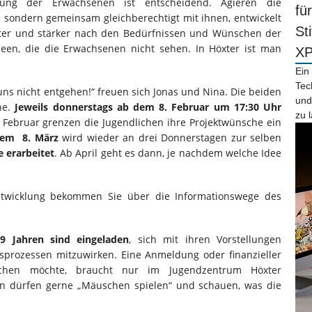
ellung der Erwachsenen ist entscheidend. Agieren die
fü
e sondern gemeinsam gleichberechtigt mit ihnen, entwickelt
St
chter und stärker nach den Bedürfnissen und Wünschen der
deen, die die Erwachsenen nicht sehen. In Höxter ist man
X
Ein
Tec
ns nicht entgehen!“ freuen sich Jonas und Nina. Die beiden
und
he.
Jeweils donnerstags ab dem 8. Februar um 17:30 Uhr
zu 
m Februar grenzen die Jugendlichen ihre Projektwünsche ein
em 8. März
wird wieder an drei Donnerstagen zur selben
e erarbeitet
. Ab April geht es dann, je nachdem welche Idee
ntwicklung bekommen Sie über die Informationswege des
9 Jahren sind eingeladen
, sich mit ihren Vorstellungen
prozessen mitzuwirken. Eine Anmeldung oder finanzieller
achen möchte, braucht nur im Jugendzentrum Höxter
en dürfen gerne „Mäuschen spielen“ und schauen, was die