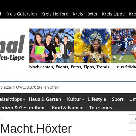
d
Kreis Gütersloh
Kreis Herford
Kreis Höxter
Kreis Lippe
Kre
plätze in OWL: 3.870 Stellen offen
in Küche und Bad schont Ressourcen
eizeittipps
Haus & Garten
Kultur
Lifestyle
Sport
Um
edizin & Gesundheit
Kind & Familie
Tourismus
r
.Macht.Höxter