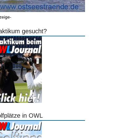
zeige-
aktikum gesucht?
lfplätze in OWL