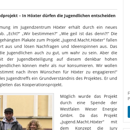
ndprojekt – In Höxter dürfen die Jugendlichen entscheiden
mung im Jugendzentrum Höxter erhält durch ein neues
ub. „Echt?“ „Wir bestimmen?“ „Wie geil ist das denn?!“ Die
gehängten Plakate zum Projekt „Jugend.Macht.Höxter“ fallen
ert aus und lösen Nachfragen und Ideenspinnen aus. Das
r die Jugendlichen auch zu gut, um wahr zu sein. Aber die
mit der Jugendbeteiligung auf diesem denkbar hohen
Jugendlichen können mehr als nur konsumieren. Wir wollen
estimmt nach ihren Wünschen für Höxter zu engagieren!“
des Jugendtreffs ein Grundverständnis des Projektes. Er und
leiten das Kooperationsprojekt.
F
Möglich wurde das Projekt
P
durch eine Spende der
Westfalen Weser Energie
GmbH. Da das Projekt
„Jugend.Macht.Höxter“ mit
dem Konzept die Jury