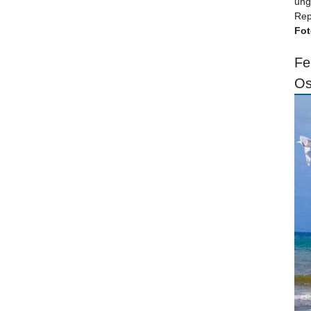
ung
Rep
Fot
Fe
Os