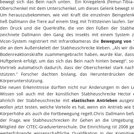
bewegt sich das Bein nach unten. Ein Kniegelenk (Femur-Tibia-
Oberschenkel mit dem Unterschenkel, um dieses Gelenk bewegt si
Um herauszubekommen, wie viel Kraft die einzelnen Beingelen
ließ Dallmann die Tiere auf einem Steg mit Trittsteinen laufen. Se
den Druck und die Querkräfte, die von den Füßen der Stabheu
zeichnete Dallmann den Gang des Insekts mit einem System 
Vicon-System registriert mit Infrarotkameras die
Bewegung von 1
die an dem Außenskelett der Stabheuschrecke kleben. „Als wir 
Bodenreaktionskräfte zuammengebracht haben, wurde klar, dass 
Hüftgelenk erfolgt, um das sich das Bein nach hinten bewegt“, s
Vortrieb automatisch dadurch, dass der Oberschenkel stark nac
stützen.“ Forscher dachten bislang, das Herunterdrücken d
Körperunterstützung.
Die neuen Erkenntnisse dürften nicht nur Änderungen in den L
Wissen soll auch mit der künstlichen Stabheuschrecke Hector 
ähnlich der Stabheuschrecke mit
elastischen Antrieben
ausgest
wollen jetzt testen, welche Vorteile es hat, wenn ein Antrieb wie
Körperhöhe als auch die Fortbewegung regelt.Chris Dallmann befas
der Frage, wie Stabheuschrecken ihr Gehen an die Umgebung 
Mitglied der CITEC-Graduiertenschule. Die Einrichtung ist 2008 
weiterführende wissenschaftliche Qualifikation in der Kognitiv