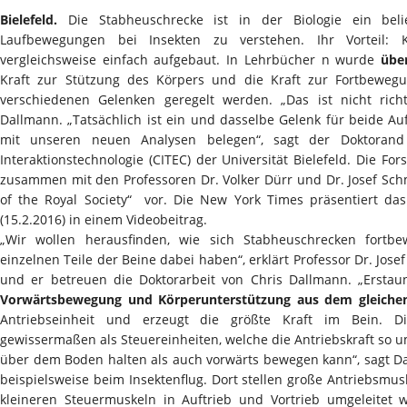
Bielefeld.
Die Stabheuschrecke ist in der Biologie ein beli
Laufbewegungen bei Insekten zu verstehen. Ihr Vorteil:
vergleichsweise einfach aufgebaut. In Lehrbücher n wurde
übe
Kraft zur Stützung des Körpers und die Kraft zur Fortbewe
verschiedenen Gelenken geregelt werden. „Das ist nicht richti
Dallmann. „Tatsächlich ist ein und dasselbe Gelenk für beide A
mit unseren neuen Analysen belegen“, sagt der Doktorand d
Interaktionstechnologie (CITEC) der Universität Bielefeld. Die Fo
zusammen mit den Professoren Dr. Volker Dürr und Dr. Josef Sc
of the Royal Society“ vor. Die New York Times präsentiert das
(15.2.2016) in einem Videobeitrag.
„Wir wollen herausfinden, wie sich Stabheuschrecken fort
einzelnen Teile der Beine dabei haben“, erklärt Professor Dr. Josef
und er betreuen die Doktorarbeit von Chris Dallmann. „Ersta
Vorwärtsbewegung und Körperunterstützung aus dem gleiche
Antriebseinheit und erzeugt die größte Kraft im Bein. D
gewissermaßen als Steuereinheiten, welche die Antriebskraft so u
über dem Boden halten als auch vorwärts bewegen kann“, sagt Dal
beispielsweise beim Insektenflug. Dort stellen große Antriebsmusk
kleineren Steuermuskeln in Auftrieb und Vortrieb umgeleitet w