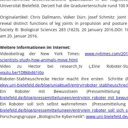
Universität Bielefeld. Derzeit hat die Graduiertenschule rund 100 
Originalartikel: Chris Dallmann, Volker Dürr, Josef Schmitz: Joint
reveal distinct functions of leg joints in propulsion and posture
Society B: Biological Sciences 283 (1823). 20 January 2016.DOI: 
am 20. Januar 2016.
Weitere Informationen im Internet:
Videobeitrag der New York Times:
www.nytimes.com/2016/
scientists-study-how-animals-move.html
Video zu Hector bei research_tv („Eine Roboter-Stab
youtu.be/1DB6bd61i0o
Roboter-Stabheuschrecke Hector macht ihre ersten Schritte (P
ekvv.uni-bielefeld.de/blog/uniaktuell/entry/roboter_stabheuschre
Ein Roboter mit Bewusstsein (Pressemitteilun
bielefeld.de/blog/pressemitteilungen/entry/ein_roboter_mit_bewus
Ein Roboter soll sich selbst wahrnehmen (Pressemitteilung
bielefeld.de/blog/pressemitteilungen/entry/ein_roboter_soll_sich_s
Forschungsgruppe „Biologische Kybernetik“:
www.uni-bielefeld.de/