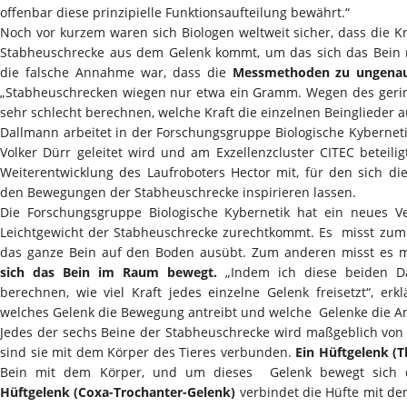
offenbar diese prinzipielle Funktionsaufteilung bewährt.“
Noch vor kurzem waren sich Biologen weltweit sicher, dass die K
Stabheuschrecke aus dem Gelenk kommt, um das sich das Bein 
die falsche Annahme war, dass die
Messmethoden zu ungena
„Stabheuschrecken wiegen nur etwa ein Gramm. Wegen des gering
sehr schlecht berechnen, welche Kraft die einzelnen Beinglieder 
Dallmann arbeitet in der Forschungsgruppe Biologische Kybernetik 
Volker Dürr geleitet wird und am Exzellenzcluster CITEC beteili
Weiterentwicklung des Laufroboters Hector mit, für den sich d
den Bewegungen der Stabheuschrecke inspirieren lassen.
Die Forschungsgruppe Biologische Kybernetik hat ein neues V
Leichtgewicht der Stabheuschrecke zurechtkommt. Es misst zum e
das ganze Bein auf den Boden ausübt. Zum anderen misst es mi
sich das Bein im Raum bewegt.
„Indem ich diese beiden Da
berechnen, wie viel Kraft jedes einzelne Gelenk freisetzt“, erk
welches Gelenk die Bewegung antreibt und welche Gelenke die Antr
Jedes der sechs Beine der Stabheuschrecke wird maßgeblich von 
sind sie mit dem Körper des Tieres verbunden.
Ein Hüftgelenk (
Bein mit dem Körper, und um dieses Gelenk bewegt sich 
Hüftgelenk (Coxa-Trochanter-Gelenk)
verbindet die Hüfte mit de