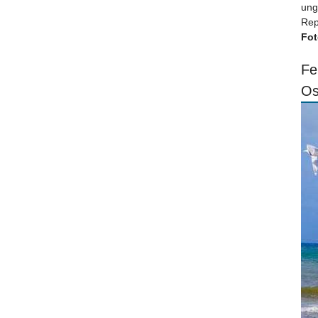
ung
Rep
Fot
Fe
Os