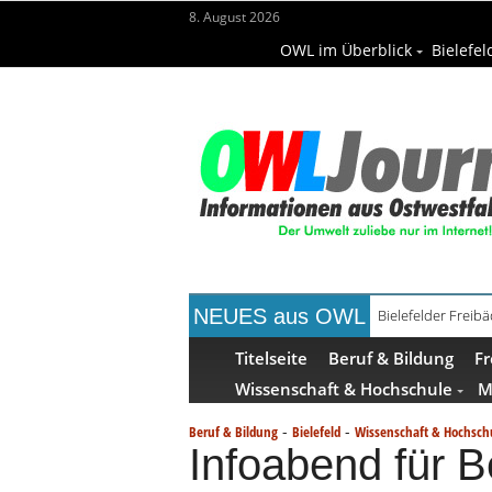
8. August 2026
OWL im Überblick
Bielefel
NEUES aus OWL
Bielefelder Freib
Freie Ausbildungs
Titelseite
Beruf & Bildung
Fr
Wissenschaft & Hochschule
M
-
-
Beruf & Bildung
Bielefeld
Wissenschaft & Hochsch
Infoabend für B