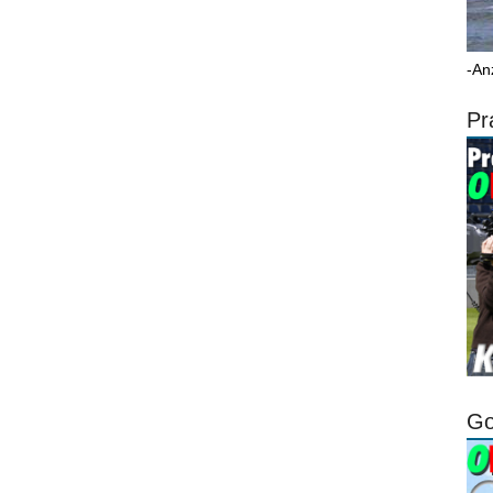
-An
Pr
Go