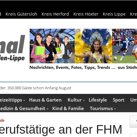
d
Kreis Gütersloh
Kreis Herford
Kreis Höxter
Kreis Lippe
Kre
äder: 350.000 Gäste schon Anfang August
plätze in OWL: 3.870 Stellen offen
eizeittipps
Haus & Garten
Kultur
Lifestyle
Sport
Um
edizin & Gesundheit
Kind & Familie
Tourismus
ule
erufstätige an der FHM