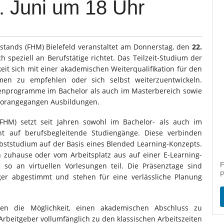
. Juni um 18 Uhr
stands (FHM) Bielefeld veranstaltet am Donnerstag, den
22.
 speziell an Berufstätige richtet. Das Teilzeit-Studium der
keit sich mit einer akademischen Weiterqualifikation für den
men zu empfehlen oder sich selbst weiterzuentwickeln.
dienprogramme im Bachelor als auch im Masterbereich sowie
vorangegangen Ausbildungen.
(FHM) setzt seit Jahren sowohl im Bachelor- als auch im
t auf berufsbegleitende Studiengänge. Diese verbinden
bststudium auf der Basis eines Blended Learning-Konzepts.
 zuhause oder vom Arbeitsplatz aus auf einer E-Learning-
F
so an virtuellen Vorlesungen teil. Die Präsenztage sind
P
iger abgestimmt und stehen für eine verlässliche Planung
nden die Möglichkeit, einen akademischen Abschluss zu
rbeitgeber vollumfänglich zu den klassischen Arbeitszeiten