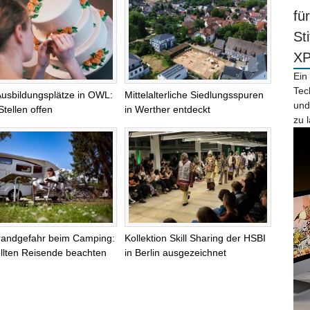
fü
St
X
Ein
Tec
Ausbildungsplätze in OWL:
Mittelalterliche Siedlungsspuren
und
Stellen offen
in Werther entdeckt
zu 
randgefahr beim Camping:
Kollektion Skill Sharing der HSBI
llten Reisende beachten
in Berlin ausgezeichnet