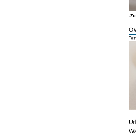
-
Zu
OW
Tes
Ur
Wa