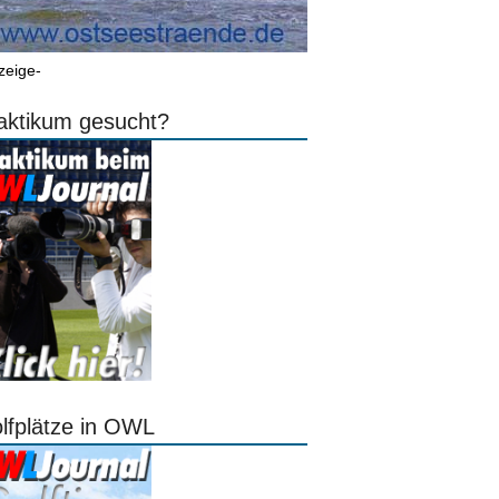
zeige-
aktikum gesucht?
lfplätze in OWL