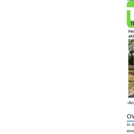
-An
OW
In 
ein