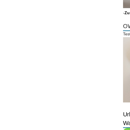
-
Zu
OW
Tes
Ur
Wa