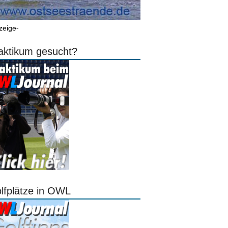
zeige-
aktikum gesucht?
lfplätze in OWL