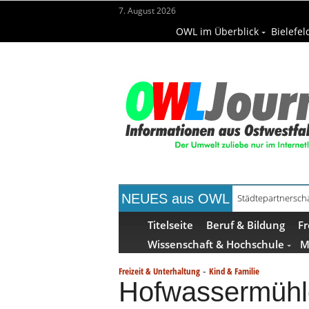
7. August 2026
OWL im Überblick
Bielefel
NEUES aus OWL
Städtepartnerscha
Kollektion Skill S
Titelseite
Beruf & Bildung
Fr
Wissenschaft & Hochschule
M
-
Freizeit & Unterhaltung
Kind & Familie
Hofwassermühle