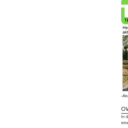
-An
OW
In 
ein