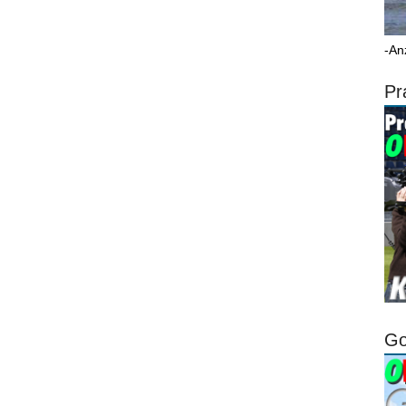
-An
Pr
Go