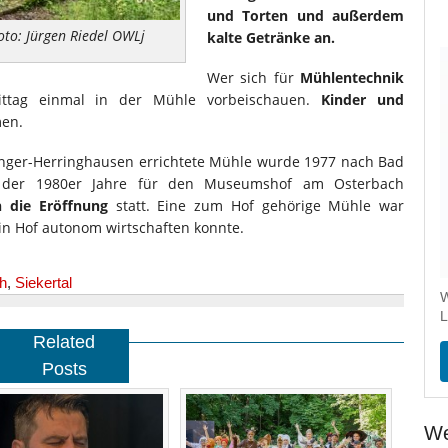
und Torten und außerdem
o: Jürgen Riedel OWLj
kalte Getränke an.
Wer sich für
Mühlentechnik
mittag einmal in der Mühle vorbeischauen.
Kinder und
men.
 Enger-Herringhausen errichtete Mühle wurde 1977 nach Bad
g der 1980er Jahre für den Museumshof am Osterbach
h die Eröffnung
statt. Eine zum Hof gehörige Mühle war
in Hof autonom wirtschaften konnte.
h
,
Siekertal
W
L
Related
Posts
We