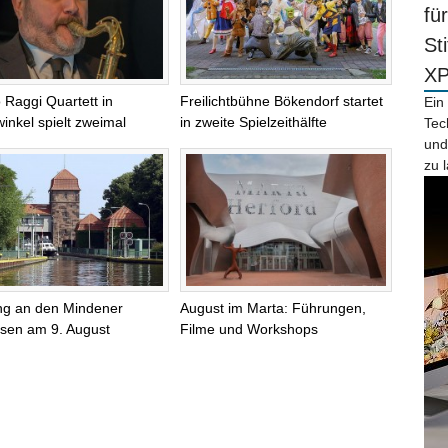
fü
St
X
 Raggi Quartett in
Freilichtbühne Bökendorf startet
Ein
inkel spielt zweimal
in zweite Spielzeithälfte
Tec
und
zu 
ng an den Mindener
August im Marta: Führungen,
sen am 9. August
Filme und Workshops