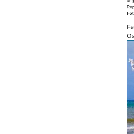
ung
Rep
Fot
Fe
Os