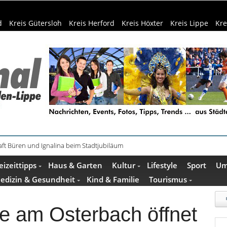
d
Kreis Gütersloh
Kreis Herford
Kreis Höxter
Kreis Lippe
Kre
ft Büren und Ignalina beim Stadtjubiläum
haring der HSBI in Berlin ausgezeichnet
eizeittipps
Haus & Garten
Kultur
Lifestyle
Sport
Um
edizin & Gesundheit
Kind & Familie
Tourismus
 am Osterbach öffnet