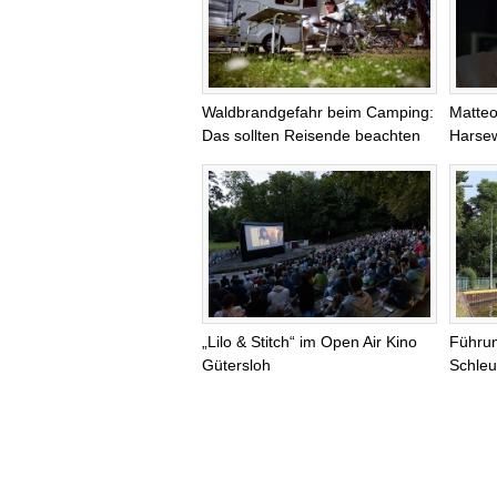
Waldbrandgefahr beim Camping:
Matteo
Das sollten Reisende beachten
Harsew
„Lilo & Stitch“ im Open Air Kino
Führu
Gütersloh
Schleu