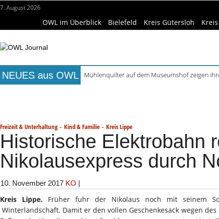
7. August 2026
OWL im Überblick
Bielefeld
Kreis Gütersloh
Kreis
NEUES aus OWL
Mühlenquilter auf dem Museumshof zeigen ihre
Digitale Bahnsysteme in Minden: Lokführer im
Titelseite
Beruf & Bildung
Freizeittipps
Haus & Ga
Waldbrandgefahr beim Camping: Das sollten R
Städtepartnerschaft Büren und Ignalina beim S
Wissenschaft & Hochschule
Medizin & Gesundheit
K
Kollektion Skill Sharing der HSBI in Berlin ausg
-
-
Freizeit & Unterhaltung
Kind & Familie
Kreis Lippe
Historische Elektrobahn ro
Nikolausexpress durch N
10. November 2017
KO
|
Kreis Lippe.
Früher fuhr der Nikolaus noch mit seinem Schl
Winterlandschaft. Damit er den vollen Geschenkesack wegen des 