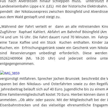
Fuß nach Alverdissen hinauf schleppen muss, unterstützt i
Landeseisenbahn Lippe e.V. (LEL) mit der historische Elektrobahn.
pendelt der Nikolausexpress zwischen Bösingfeld und Alverdiss
aus dem Wald gestapft und steigt zu.
„Während der Fahrt verteilt er dann an alle mitreisenden Kind
Zugführer Raphael Kahlert. Abfahrt am Bahnhof Bösingfeld (Am 
14 und um 16 Uhr. Die Fahrt dauert rund 70 Minuten. Im Fahrpr
eine Tasse Kaffee und ein Stück Kuchen enthalten. Kinder za
Kuchen, ein Erfrischungsgetränk sowie ein Geschenk vom Niko
sind Reservierungen unbedingt erforderlich. Diese werde
05262/409904 (Mi, 18-20 Uhr) und jederzeit online unter 
entgegengenommen.
vergünstigt mitfahren. Sprecher Jochen Brunsiek beschreibt die Vo
sparen bei den Nikolaus- und Osterfahrten sowie zu den Regelf
Jahresbeitrag beläuft sich auf 40 Euro. Jugendliche bis zu einem 
Eine Familienmitgliedschaft kostet 70 Euro. Hierbei können dann E
anmelden. „Ob aktiv oder passiv. Mit der Mitgliedschaft bei der 
Eisenbahnstrecken und das vielseitige ehrenamtliche Engageme