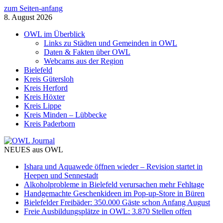
zum Seiten-anfang
8. August 2026
OWL im Überblick
Links zu Städten und Gemeinden in OWL
Daten & Fakten über OWL
Webcams aus der Region
Bielefeld
Kreis Gütersloh
Kreis Herford
Kreis Höxter
Kreis Lippe
Kreis Minden – Lübbecke
Kreis Paderborn
NEUES aus OWL
Ishara und Aquawede öffnen wieder – Revision startet in
Heepen und Sennestadt
Alkoholprobleme in Bielefeld verursachen mehr Fehltage
Handgemachte Geschenkideen im Pop-up-Store in Büren
Bielefelder Freibäder: 350.000 Gäste schon Anfang August
Freie Ausbildungsplätze in OWL: 3.870 Stellen offen