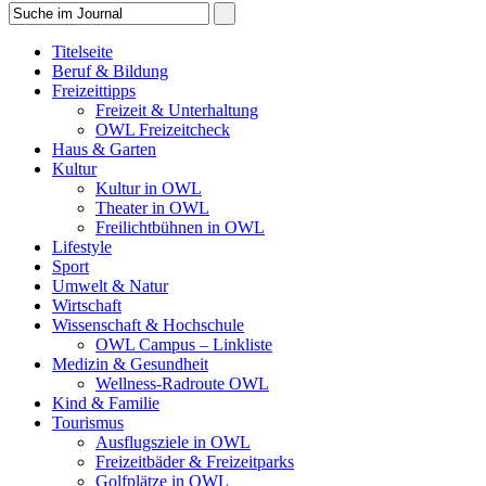
Titelseite
Beruf & Bildung
Freizeittipps
Freizeit & Unterhaltung
OWL Freizeitcheck
Haus & Garten
Kultur
Kultur in OWL
Theater in OWL
Freilichtbühnen in OWL
Lifestyle
Sport
Umwelt & Natur
Wirtschaft
Wissenschaft & Hochschule
OWL Campus – Linkliste
Medizin & Gesundheit
Wellness-Radroute OWL
Kind & Familie
Tourismus
Ausflugsziele in OWL
Freizeitbäder & Freizeitparks
Golfplätze in OWL