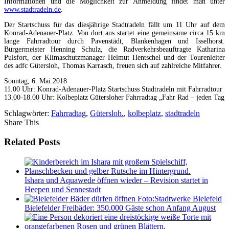
Informationen und die Möglichkeit zur Anmeldung findet man unter
www.stadtradeln.de
.
Der Startschuss für das diesjährige Stadtradeln fällt um 11 Uhr auf dem
Konrad-Adenauer-Platz. Von dort aus startet eine gemeinsame circa 15 km
lange Fahrradtour durch Pavenstädt, Blankenhagen und Isselhorst.
Bürgermeister Henning Schulz, die Radverkehrsbeauftragte Katharina
Pulsfort, der Klimaschutzmanager Helmut Hentschel und der Tourenleiter
des adfc Gütersloh, Thomas Karrasch, freuen sich auf zahlreiche Mitfahrer.
Sonntag, 6. Mai.2018
11.00 Uhr: Konrad-Adenauer-Platz Startschuss Stadtradeln mit Fahrradtour
13.00-18.00 Uhr: Kolbeplatz Gütersloher Fahrradtag „Fahr Rad – jeden Tag
Schlagwörter:
Fahrradtag
,
Gütersloh.
,
kolbeplatz
,
stadtradeln
Share This
Related Posts
Ishara und Aquawede öffnen wieder – Revision startet in
Heepen und Sennestadt
Bielefelder Freibäder: 350.000 Gäste schon Anfang August