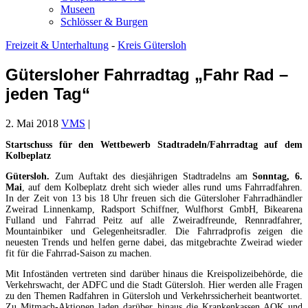
Museen
Schlösser & Burgen
Freizeit & Unterhaltung
-
Kreis Gütersloh
Gütersloher Fahrradtag „Fahr Rad –
jeden Tag“
2. Mai 2018
VMS
|
Startschuss für den Wettbewerb Stadtradeln/Fahrradtag auf dem
Kolbeplatz
Gütersloh.
Zum Auftakt des diesjährigen Stadtradelns am
Sonntag, 6.
Mai
, auf dem Kolbeplatz dreht sich wieder alles rund ums Fahrradfahren.
In der Zeit von 13 bis 18 Uhr freuen sich die Gütersloher Fahrradhändler
Zweirad Linnenkamp, Radsport Schiffner, Wulfhorst GmbH, Bikearena
Fulland und Fahrrad Peitz auf alle Zweiradfreunde, Rennradfahrer,
Mountainbiker und Gelegenheitsradler. Die Fahrradprofis zeigen die
neuesten Trends und helfen gerne dabei, das mitgebrachte Zweirad wieder
fit für die Fahrrad-Saison zu machen.
Mit Infoständen vertreten sind darüber hinaus die Kreispolizeibehörde, die
Verkehrswacht, der ADFC und die Stadt Gütersloh. Hier werden alle Fragen
zu den Themen Radfahren in Gütersloh und Verkehrssicherheit beantwortet.
Zu Mitmach-Aktionen laden darüber hinaus die Krankenkassen AOK und