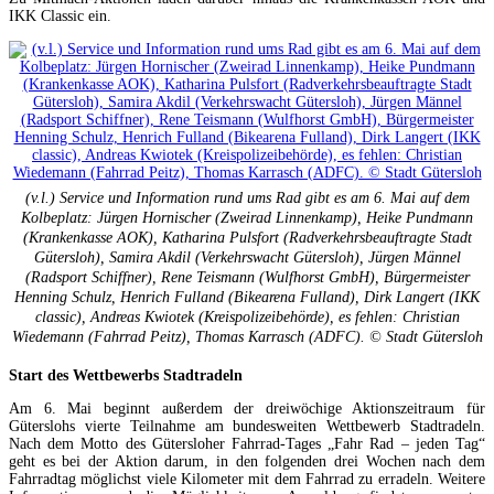
IKK Classic ein.
(v.l.) Service und Information rund ums Rad gibt es am 6. Mai auf dem
Kolbeplatz: Jürgen Hornischer (Zweirad Linnenkamp), Heike Pundmann
(Krankenkasse AOK), Katharina​ Pulsfort (Radverkehrsbeauftragte Stadt
Gütersloh), Samira Akdil (Verkehrswacht Gütersloh), Jürgen Männel
(Radsport Schiffner), Rene Teismann (Wulfhorst GmbH), Bürgermeister
Henning Schulz, Henrich Fulland (Bikearena Fulland), Dirk Langert (IKK
classic), Andreas Kwiotek (Kreispolizeibehörde), es fehlen: Christian
Wiedemann (Fahrrad Peitz), Thomas Karrasch (ADFC). © Stadt Gütersloh
Start des Wettbewerbs Stadtradeln
Am 6. Mai beginnt außerdem der dreiwöchige Aktionszeitraum für
Güterslohs vierte Teilnahme am bundesweiten Wettbewerb Stadtradeln.
Nach dem Motto des Gütersloher Fahrrad-Tages „Fahr Rad – jeden Tag“
geht es bei der Aktion darum, in den folgenden drei Wochen nach dem
Fahrradtag möglichst viele Kilometer mit dem Fahrrad zu erradeln. Weitere