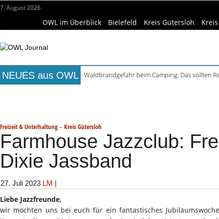
7. August 2026
OWL im Überblick
Bielefeld
Kreis Gütersloh
Kreis
NEUES aus OWL
Waldbrandgefahr beim Camping: Das sollten R
Städtepartnerschaft Büren und Ignalina beim S
Titelseite
Beruf & Bildung
Freizeittipps
Haus & Ga
Kollektion Skill Sharing der HSBI in Berlin ausg
Matteo Raggi Quartett in Harsewinkel spielt zwe
Wissenschaft & Hochschule
Medizin & Gesundheit
K
Berufsbegleitender Bachelorstudiengang Betrieb
-
Freizeit & Unterhaltung
Kreis Gütersloh
Farmhouse Jazzclub: Fre
Dixie Jassband
27. Juli 2023
LM
|
Liebe Jazzfreunde,
wir möchten uns bei euch für ein fantastisches Jubiläumswoch