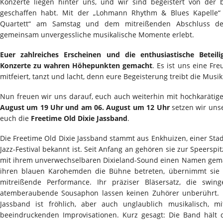
Konzerte liegen hinter uns, und wir sind begeistert von der b
geschaffen habt. Mit der „Lohmann Rhythm & Blues Kapelle“
Quartett“ am Samstag und dem mitreißenden Abschluss der
gemeinsam unvergessliche musikalische Momente erlebt.
Euer zahlreiches Erscheinen und die enthusiastische Betei
Konzerte zu wahren Höhepunkten gemacht
. Es ist uns eine Fr
mitfeiert, tanzt und lacht, denn eure Begeisterung treibt die Mus
Nun freuen wir uns darauf, euch auch weiterhin mit hochkarätige
August um 19 Uhr und am 06. August um 12 Uhr
setzen wir unse
euch die
Freetime Old Dixie Jassband
.
Die Freetime Old Dixie Jassband stammt aus Enkhuizen, einer Stadt
Jazz-Festival bekannt ist. Seit Anfang an gehören sie zur Speerspi
mit ihrem unverwechselbaren Dixieland-Sound einen Namen gemac
ihren blauen Karohemden die Bühne betreten, übernimmt sie d
mitreißende Performance. Ihr präziser Bläsersatz, die sw
atemberaubende Sousaphon lassen keinen Zuhörer unberührt. D
Jassband ist fröhlich, aber auch unglaublich musikalisch, m
beeindruckenden Improvisationen. Kurz gesagt: Die Band hält d