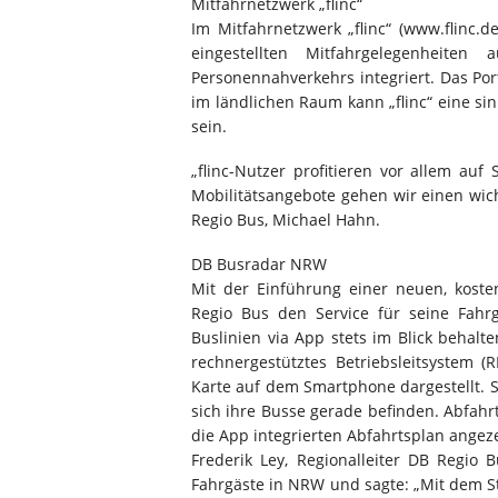
Mitfahrnetzwerk „flinc“
Im Mitfahrnetzwerk „flinc“ (www.flinc.
eingestellten Mitfahrgelegenheit
Personennahverkehrs integriert. Das Por
im ländlichen Raum kann „flinc“ eine s
sein.
„flinc-Nutzer profitieren vor allem au
Mobilitätsangebote gehen wir einen wich
Regio Bus, Michael Hahn.
DB Busradar NRW
Mit der Einführung einer neuen, kost
Regio Bus den Service für seine Fahr
Buslinien via App stets im Blick behal
rechnergestütztes Betriebsleitsystem 
Karte auf dem Smartphone dargestellt. 
sich ihre Busse gerade befinden. Abfahr
die App integrierten Abfahrtsplan angeze
Frederik Ley, Regionalleiter DB Regio 
Fahrgäste in NRW und sagte: „Mit dem 