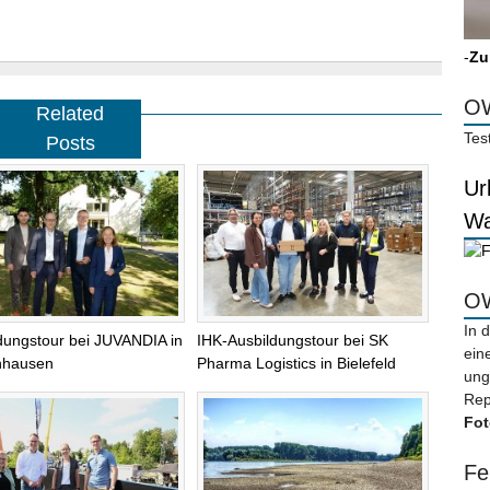
-
Zu
OW
Related
Tes
Posts
Ur
Wa
OW
In 
dungstour bei JUVANDIA in
IHK-Ausbildungstour bei SK
ein
nhausen
Pharma Logistics in Bielefeld
ung
Rep
Fot
Fe