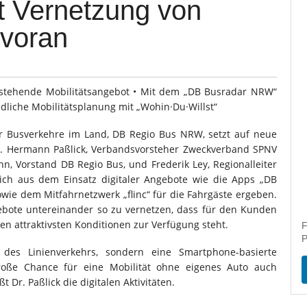
t Vernetzung von
 voran
bestehende Mobilitätsangebot • Mit dem „DB Busradar NRW“
ndliche Mobilitätsplanung mit „Wohin·Du·Willst“
r Busverkehre im Land, DB Regio Bus NRW, setzt auf neue
r. Hermann Paßlick, Verbandsvorsteher Zweckverband SPNV
n, Vorstand DB Regio Bus, und Frederik Ley, Regionalleiter
ich aus dem Einsatz digitaler Angebote wie die Apps „DB
wie dem Mitfahrnetzwerk „flinc“ für die Fahrgäste ergeben.
angebote untereinander so zu vernetzen, dass für den Kunden
n attraktivsten Konditionen zur Verfügung steht.
F
P
des Linienverkehrs, sondern eine Smartphone-basierte
große Chance für eine Mobilität ohne eigenes Auto auch
Dr. Paßlick die digitalen Aktivitäten.