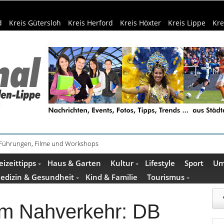
d
Kreis Gütersloh
Kreis Herford
Kreis Höxter
Kreis Lippe
Kre
 Führungen, Filme und Workshops
eizeittipps
Haus & Garten
Kultur
Lifestyle
Sport
Um
edizin & Gesundheit
Kind & Familie
Tourismus
 im Nahverkehr: DB