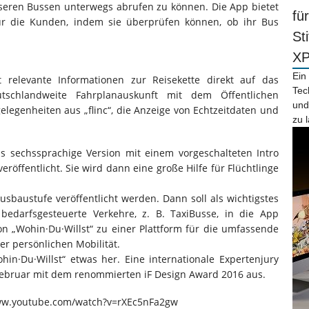
seren Bussen unterwegs abrufen zu können. Die App bietet
fü
für die Kunden, indem sie überprüfen können, ob ihr Bus
St
X
Ein
t relevante Informationen zur Reisekette direkt auf das
Tec
utschlandweite Fahrplanauskunft mit dem Öffentlichen
und
legenheiten aus „flinc“, die Anzeige von Echtzeitdaten und
zu 
s sechssprachige Version mit einem vorgeschalteten Intro
eröffentlicht. Sie wird dann eine große Hilfe für Flüchtlinge
usbaustufe veröffentlicht werden. Dann soll als wichtigstes
bedarfsgesteuerte Verkehre, z. B. TaxiBusse, in die App
von „Wohin·Du·Willst“ zu einer Plattform für die umfassende
er persönlichen Mobilität.
in·Du·Willst“ etwas her. Eine internationale Expertenjury
Februar mit dem renommierten iF Design Award 2016 aus.
/www.youtube.com/watch?v=rXEc5nFa2gw