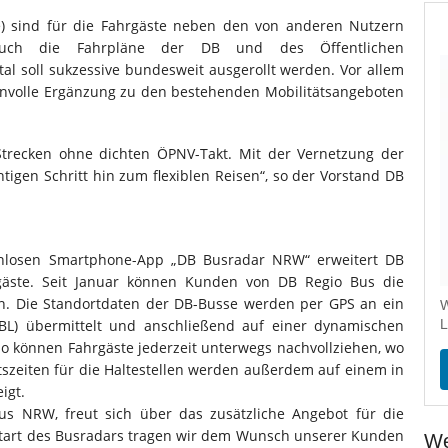
de) sind für die Fahrgäste neben den von anderen Nutzern
en auch die Fahrpläne der DB und des Öffentlichen
tal soll sukzessive bundesweit ausgerollt werden. Vor allem
innvolle Ergänzung zu den bestehenden Mobilitätsangeboten
f Strecken ohne dichten ÖPNV-Takt. Mit der Vernetzung der
tigen Schritt hin zum flexiblen Reisen“, so der Vorstand DB
enlosen Smartphone-App „DB Busradar NRW“ erweitert DB
gäste. Seit Januar können Kunden von DB Regio Bus die
ten. Die Standortdaten der DB-Busse werden per GPS an ein
W
(RBL) übermittelt und anschließend auf einer dynamischen
L
So können Fahrgäste jederzeit unterwegs nachvollziehen, wo
tszeiten für die Haltestellen werden außerdem auf einem in
igt.
Bus NRW, freut sich über das zusätzliche Angebot für die
Start des Busradars tragen wir dem Wunsch unserer Kunden
We