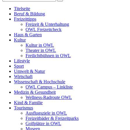
Titelseite
Beruf & Bildung
Freizeittipps
Freizeit & Unterhaltung
OWL Freizeitcheck
Haus & Garten
Kultur
Kultur in OWL
Theater in OWL
Freilichtbühnen in OWL
Lifestyle
Sport
Umwelt & Natur
Wirtschaft
Wissenschaft & Hochschule
OWL Campus – Linkliste
Medizin & Gesundheit
Wellness-Radroute OWL
Kind & Familie
Tourismus
Ausflugsziele in OWL
Freizeitbäder & Freizeitparks
Golfplätze in OWL
Museen