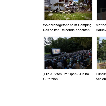
Waldbrandgefahr beim Camping:
Matteo
Das sollten Reisende beachten
Harsew
„Lilo & Stitch“ im Open Air Kino
Führu
Gütersloh
Schleu