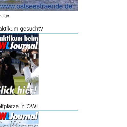
zeige-
aktikum gesucht?
lfplätze in OWL