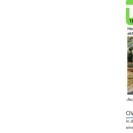
-An
OW
In 
ein