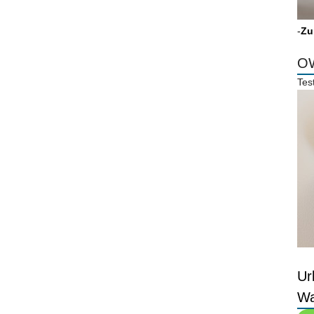
-
Zu
OW
Tes
Ur
Wa