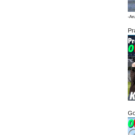
-An
Pr
Go