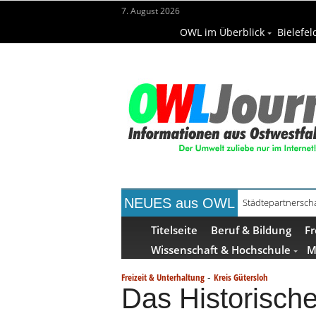
7. August 2026
OWL im Überblick
Bielefel
NEUES aus OWL
Städtepartnerscha
Kollektion Skill S
Titelseite
Beruf & Bildung
Fr
Wissenschaft & Hochschule
M
-
Freizeit & Unterhaltung
Kreis Gütersloh
Das Historisch