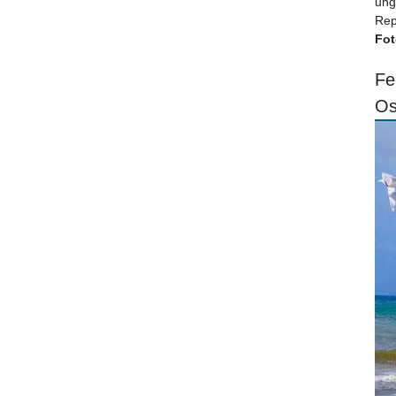
ung
Rep
Fot
Fe
Os