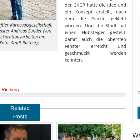
der GKGR hatte die Idee und
ein Konzept erstellt, nach
dem die Punkte geklebt
tler Karnevalsgesellschaft,
wurden. Und die Stadt hat
ister Andreas Sunder (von
einen Hubsteiger gestellt,
Dekorationsarbeiten am
damit auch die obersten
Foto: Stadt Rietberg
Fenster erreicht und
geschmückt werden
konnten.
,
Rietberg
W
L
Related
Posts
We