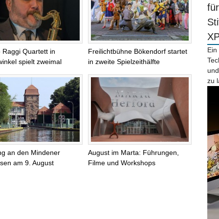
fü
St
X
Ein
 Raggi Quartett in
Freilichtbühne Bökendorf startet
Tec
inkel spielt zweimal
in zweite Spielzeithälfte
und
zu 
ng an den Mindener
August im Marta: Führungen,
sen am 9. August
Filme und Workshops