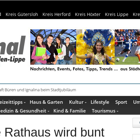
d
Kreis Gütersloh
Kreis Herford
Kreis Höxter
Kreis Lippe
Kre
ft Büren und Ignalina beim Stadtjubiläum
haring der HSBI in Berlin ausgezeichnet
eizeittipps
Haus & Garten
Kultur
Lifestyle
Sport
Um
edizin & Gesundheit
Kind & Familie
Tourismus
e Rathaus wird bunt