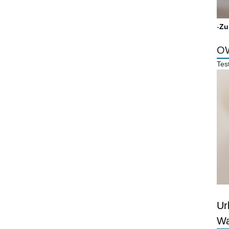
-
Zu
OW
Tes
Ur
Wa