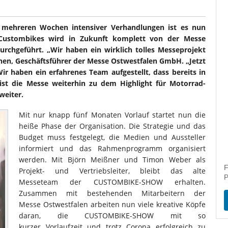
ch mehreren Wochen intensiver Verhandlungen ist es nun
r Custombikes wird in Zukunft komplett von der Messe
rchgeführt. „Wir haben ein wirklich tolles Messeprojekt
hen, Geschäftsführer der Messe Ostwestfalen GmbH. „Jetzt
 Wir haben ein erfahrenes Team aufgestellt, dass bereits in
 ist die Messe weiterhin zu dem Highlight für Motorrad-
weiter.
Mit nur knapp fünf Monaten Vorlauf startet nun die
heiße Phase der Organisation. Die Strategie und das
Budget muss festgelegt, die Medien und Aussteller
informiert und das Rahmenprogramm organisiert
werden. Mit Björn Meißner und Timon Weber als
F
Projekt- und Vertriebsleiter, bleibt das alte
P
Messeteam der CUSTOMBIKE-SHOW erhalten.
Zusammen mit bestehenden Mitarbeitern der
Messe Ostwestfalen arbeiten nun viele kreative Köpfe
daran, die CUSTOMBIKE-SHOW mit so
kurzer Vorlaufzeit und trotz Corona erfolgreich zu