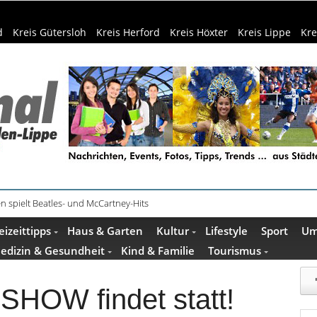
d
Kreis Gütersloh
Kreis Herford
Kreis Höxter
Kreis Lippe
Kre
n spielt Beatles- und McCartney-Hits
e und Escape Room im Mindener Museum
eizeittipps
Haus & Garten
Kultur
Lifestyle
Sport
Um
edizin & Gesundheit
Kind & Familie
Tourismus
OW findet statt!