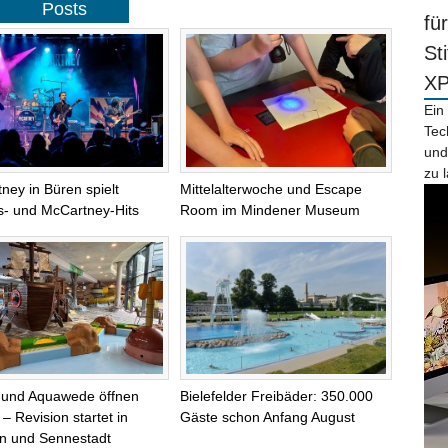
Posts
fü
St
X
Ein
Tec
und
zu 
ney in Büren spielt
Mittelalterwoche und Escape
s- und McCartney-Hits
Room im Mindener Museum
 und Aquawede öffnen
Bielefelder Freibäder: 350.000
– Revision startet in
Gäste schon Anfang August
n und Sennestadt