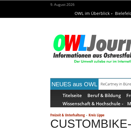
9. August 2026
OWL im Überblick
Bielefel
NEUES aus OWL
ReCartney in Büre
Mittelalterwoch
Titelseite
Beruf & Bildung
Fr
Wissenschaft & Hochschule
M
-
Freizeit & Unterhaltung
Kreis Lippe
CUSTOMBIKE-SH