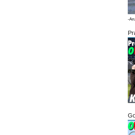
-An
Pr
Go