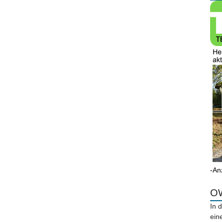
-An
OW
In 
ein