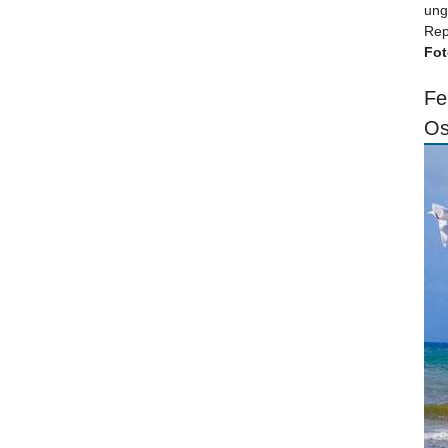
ung
Rep
Fot
Fe
Os