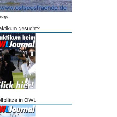
zeige-
aktikum gesucht?
lfplätze in OWL