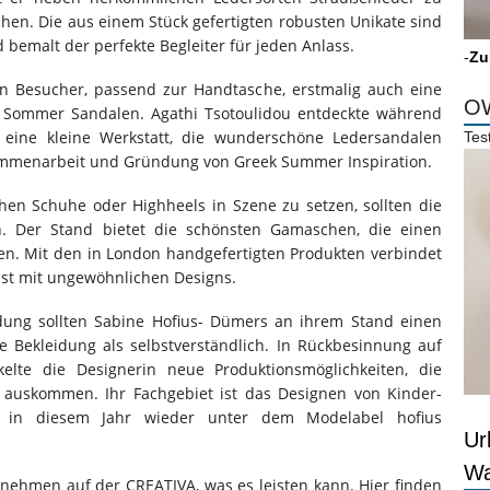
en. Die aus einem Stück gefertigten robusten Unikate sind
bemalt der perfekte Begleiter für jeden Anlass.
-
Zu
en Besucher, passend zur Handtasche, erstmalig auch eine
OW
hen Sommer Sandalen. Agathi Tsotoulidou entdeckte während
eine kleine Werkstatt, die wunderschöne Ledersandalen
Tes
usammenarbeit und Gründung von Greek Summer Inspiration.
en Schuhe oder Highheels in Szene zu setzen, sollten die
n. Der Stand bietet die schönsten Gamaschen, die einen
en. Mit den in London handgefertigten Produkten verbindet
nst mit ungewöhnlichen Designs.
idung sollten Sabine Hofius- Dümers an ihrem Stand einen
eie Bekleidung als selbstverständlich. In Rückbesinnung auf
kelte die Designerin neue Produktionsmöglichkeiten, die
 auskommen. Ihr Fachgebiet ist das Designen von Kinder-
h in diesem Jahr wieder unter dem Modelabel hofius
Ur
Wa
rnehmen auf der CREATIVA, was es leisten kann. Hier finden