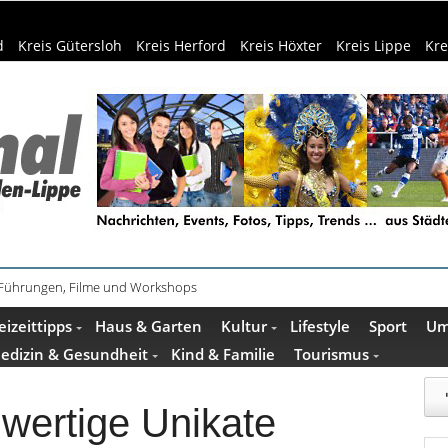
d
Kreis Gütersloh
Kreis Herford
Kreis Höxter
Kreis Lippe
Kre
 Führungen, Filme und Workshops
ührung im Mindener Museum am 13. August
eizeittipps
Haus & Garten
Kultur
Lifestyle
Sport
Um
edizin & Gesundheit
Kind & Familie
Tourismus
wertige Unikate