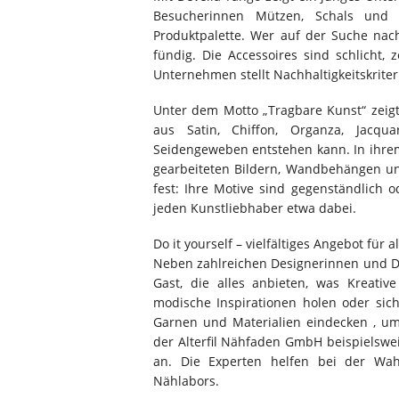
Besucherinnen Mützen, Schals und 
Produktpalette. Wer auf der Suche nac
fündig. Die Accessoires sind schlicht,
Unternehmen stellt Nachhaltigkeitskriteri
Unter dem Motto „Tragbare Kunst“ zeigt
aus Satin, Chiffon, Organza, Jacqu
Seidengeweben entstehen kann. In ihrem
gearbeiteten Bildern, Wandbehängen und
fest: Ihre Motive sind gegenständlich o
jeden Kunstliebhaber etwa dabei.
Do it yourself – vielfältiges Angebot für 
Neben zahlreichen Designerinnen und D
Gast, die alles anbieten, was Kreati
modische Inspirationen holen oder sich
Garnen und Materialien eindecken , um 
der Alterfil Nähfaden GmbH beispielswei
an. Die Experten helfen bei der Wa
Nählabors.