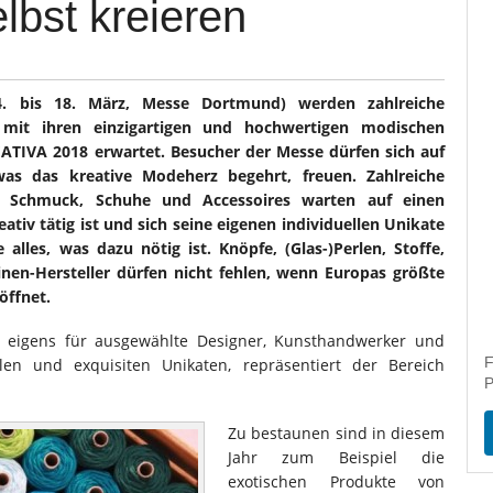
lbst kreieren
. bis 18. März, Messe Dortmund) werden zahlreiche
 mit ihren einzigartigen und hochwertigen modischen
ATIVA 2018 erwartet. Besucher der Messe dürfen sich auf
was das kreative Modeherz begehrt, freuen. Zahlreiche
g, Schmuck, Schuhe und Accessoires warten auf einen
eativ tätig ist und sich seine eigenen individuellen Unikate
alles, was dazu nötig ist. Knöpfe, (Glas-)Perlen, Stoffe,
en-Hersteller dürfen nicht fehlen, wenn Europas größte
öffnet.
z, eigens für ausgewählte Designer, Kunsthandwerker und
F
llen und exquisiten Unikaten, repräsentiert der Bereich
P
Zu bestaunen sind in diesem
Jahr zum Beispiel die
exotischen Produkte von