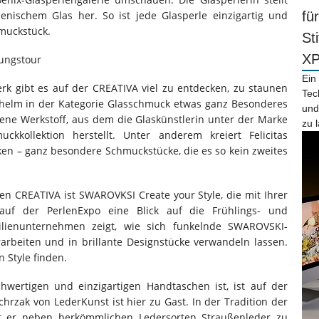
lienischem Glas her. So ist jede Glasperle einzigartig und
fü
hmuckstück.
St
X
ungstour
Ein
erk gibt es auf der CREATIVA viel zu entdecken, zu staunen
Tec
ilhelm in der Kategorie Glasschmuck etwas ganz Besonderes
und
ltene Werkstoff, aus dem die Glaskünstlerin unter der Marke
zu 
uckkollektion herstellt. Unter anderem kreiert Felicitas
ken – ganz besondere Schmuckstücke, die es so kein zweites
en CREATIVA ist SWAROVKSI Create your Style, die mit Ihrer
uf der PerlenExpo eine Blick auf die Frühlings- und
lienunternehmen zeigt, wie sich funkelnde SWAROVSKI-
verarbeiten und in brillante Designstücke verwandeln lassen.
 Style finden.
hwertigen und einzigartigen Handtaschen ist, ist auf der
hrzak von LederKunst ist hier zu Gast. In der Tradition der
tet er neben herkömmlichen Ledersorten Straußenleder zu