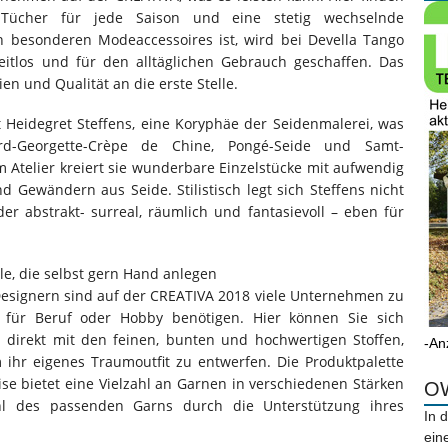
Tücher für jede Saison und eine stetig wechselnde
h besonderen Modeaccessoires ist, wird bei Devella Tango
 zeitlos und für den alltäglichen Gebrauch geschaffen. Das
en und Qualität an die erste Stelle.
 Heidegret Steffens, eine Koryphäe der Seidenmalerei, was
ard-Georgette-Crèpe de Chine, Pongé-Seide und Samt-
 Atelier kreiert sie wunderbare Einzelstücke mit aufwendig
 Gewändern aus Seide. Stilistisch legt sich Steffens nicht
der abstrakt- surreal, räumlich und fantasievoll – eben für
alle, die selbst gern Hand anlegen
esignern sind auf der CREATIVA 2018 viele Unternehmen zu
ve für Beruf oder Hobby benötigen. Hier können Sie sich
 direkt mit den feinen, bunten und hochwertigen Stoffen,
-An
ihr eigenes Traumoutfit zu entwerfen. Die Produktpalette
se bietet eine Vielzahl an Garnen in verschiedenen Stärken
OW
hl des passenden Garns durch die Unterstützung ihres
In 
ein