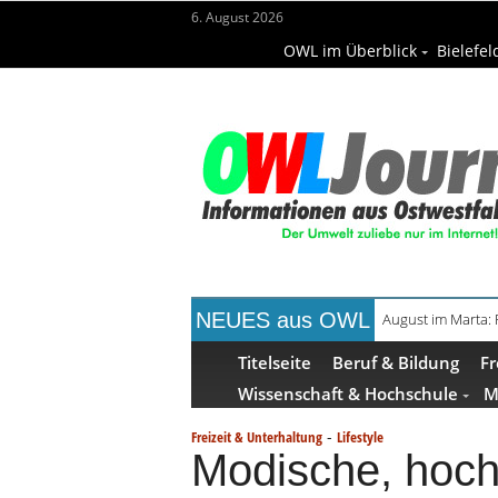
6. August 2026
OWL im Überblick
Bielefel
NEUES aus OWL
August im Marta:
Frühaufsteher-F
Titelseite
Beruf & Bildung
Fr
Wissenschaft & Hochschule
M
-
Freizeit & Unterhaltung
Lifestyle
Modische, hoch