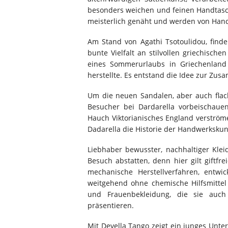
besonders weichen und feinen Handtasch
meisterlich genäht und werden von Hand 
Am Stand von Agathi Tsotoulidou, find
bunte Vielfalt an stilvollen griechisc
eines Sommerurlaubs in Griechenland 
herstellte. Es entstand die Idee zur Z
Um die neuen Sandalen, aber auch flach
Besucher bei Dardarella vorbeischaue
Hauch Viktorianisches England verström
Dadarella die Historie der Handwerksku
Liebhaber bewusster, nachhaltiger Kle
Besuch abstatten, denn hier gilt giftfr
mechanische Herstellverfahren, entwic
weitgehend ohne chemische Hilfsmittel
und Frauenbekleidung, die sie auc
präsentieren.
Mit Devella Tango zeigt ein junges Unte