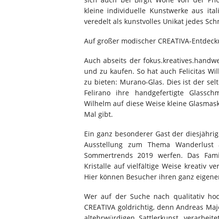
kleine individuelle Kunstwerke aus ita
veredelt als kunstvolles Unikat jedes Sc
Auf großer modischer CREATIVA-Entdeck
Auch abseits der fokus.kreatives.handw
und zu kaufen. So hat auch Felicitas W
zu bieten: Murano-Glas. Dies ist der se
Felirano ihre handgefertigte Glasschm
Wilhelm auf diese Weise kleine Glasmas
Mal gibt.
Ein ganz besonderer Gast der diesjährig
Ausstellung zum Thema Wanderlust a
Sommertrends 2019 werfen. Das Fami
Kristalle auf vielfältige Weise kreativ 
Hier können Besucher ihren ganz eigenen
Wer auf der Suche nach qualitativ hoc
CREATIVA goldrichtig, denn Andreas Majc
altehrwürdigen Sattlerkunst, verarbei