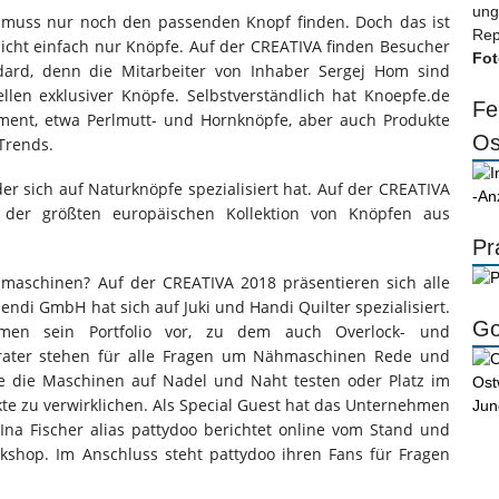
ung
 muss nur noch den passenden Knopf finden. Doch das ist
Rep
nicht einfach nur Knöpfe. Auf der CREATIVA finden Besucher
Fot
ndard, denn die Mitarbeiter von Inhaber Sergej Hom sind
len exklusiver Knöpfe. Selbstverständlich hat Knoepfe.de
Fe
iment, etwa Perlmutt- und Hornknöpfe, aber auch Produkte
Os
Trends.
er sich auf Naturknöpfe spezialisiert hat. Auf der CREATIVA
-An
 der größten europäischen Kollektion von Knöpfen aus
Pr
aschinen? Auf der CREATIVA 2018 präsentieren sich alle
di GmbH hat sich auf Juki und Handi Quilter spezialisiert.
Go
men sein Portfolio vor, zu dem auch Overlock- und
rater stehen für alle Fragen um Nähmaschinen Rede und
e die Maschinen auf Nadel und Naht testen oder Platz im
te zu verwirklichen. Als Special Guest hat das Unternehmen
 Ina Fischer alias pattydoo berichtet online vom Stand und
shop. Im Anschluss steht pattydoo ihren Fans für Fragen