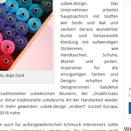
usbek.design. Das
Unternehmen arbeitet
hauptsächlich mit Stoffen
wie Seide und Ikat und
zaubert daraus wunderbar
bunte und fantasievolle
Kleidung mit aufwendigen
Stickereien, wie
Handtaschen, Schuhe,
Mäntel und Jacken.
Inspiration für die
einzigartigen Farben und
to: Anja Cord
Designs erhalten die
Designerinnen Sabokhat
W
aditionellen usbekischen Mustern, der „Shakhrisabz
L
nur diese traditionelle usbekische Art der Handarbeit wieder
lich mehr geworden: usbek.design „erobert“ zurzeit Europa,
 2018 nahe.
rn auch für außergewöhnlichen Schmuck interessiert, sollte
We
nix-Glasperlengalerie umschauen. Die Glasperlerin stellt