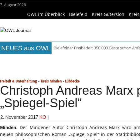
7. August 2026
OWL im Überblick
Bielefeld
Kreis Gütersloh
Kreis
NEUES aus OWL
Bielefelder Freibäder: 350.000 Gäste schon An
Freie Ausbildungsplätze in OWL: 3.870 Stellen o
Titelseite
Beruf & Bildung
Freizeittipps
Haus & Ga
Recyclingpapier in Küche und Bad schont Res
Mittelalterliche Siedlungsspuren in Werther ent
Wissenschaft & Hochschule
Medizin & Gesundheit
K
Mühlenquilter auf dem Museumshof zeigen ihre
-
Freizeit & Unterhaltung
Kreis Minden - Lübbecke
Christoph Andreas Marx p
„Spiegel-Spiel“
2. November 2017
KO
|
Minden.
Der Mindener Autor Christoph Andreas Marx wird am 
neuen philosophischen Roman „Spiegel-Spiel“ in der Stadtbibliot