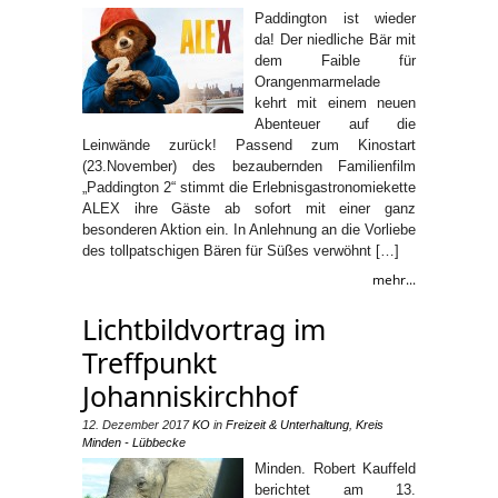
Paddington ist wieder
da! Der niedliche Bär mit
dem Faible für
Orangenmarmelade
kehrt mit einem neuen
Abenteuer auf die
Leinwände zurück! Passend zum Kinostart
(23.November) des bezaubernden Familienfilm
„Paddington 2“ stimmt die Erlebnisgastronomiekette
ALEX ihre Gäste ab sofort mit einer ganz
besonderen Aktion ein. In Anlehnung an die Vorliebe
des tollpatschigen Bären für Süßes verwöhnt […]
mehr...
Lichtbildvortrag im
Treffpunkt
Johanniskirchhof
12. Dezember 2017
KO
in
Freizeit & Unterhaltung
,
Kreis
Minden - Lübbecke
Minden. Robert Kauffeld
berichtet am 13.