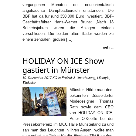
vergangenen Monaten der neueorientalisch
angehauchte Dampfbadbereich entstanden. Die
BBF hat da für rund 350.000 Euro investiert. BBF-
Geschäftsführer Hans-Werner Bruns: „Nach 18
Betriebsjahren waren die Anlagen einfach
verschlissen. Die beiden alten Bäder wurden zu
einem zentralen, großen […]
mehr...
HOLIDAY ON ICE Show
gastiert in Münster
10. Dezember 2017
KO
in
Freizeit & Unterhaltung
,
Lifestyle
,
Titelseite
Münster. Hörte man dem
bekannten Düsseldorfer
Modedesigner Thomas
Rath sowie dem CEO
von HOLIDAY ON ICE,
Peter O’Keeffe bei der
Pressekonferenz im MCC Halle Münsterland zu und
sah man das Leuchten in ihren Augen, wollte man
sich sofort ein Ticket für die Eisshow TIME kaufen,