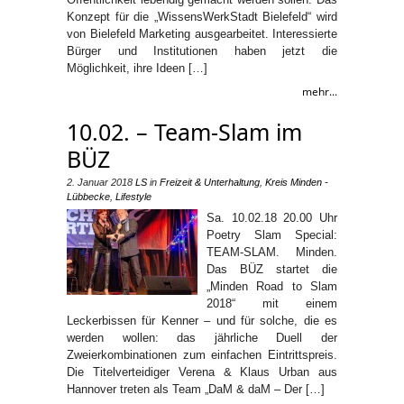
Konzept für die „WissensWerkStadt Bielefeld“ wird
von Bielefeld Marketing ausgearbeitet. Interessierte
Bürger und Institutionen haben jetzt die
Möglichkeit, ihre Ideen […]
mehr...
10.02. – Team-Slam im
BÜZ
2. Januar 2018
LS
in
Freizeit & Unterhaltung
,
Kreis Minden -
Lübbecke
,
Lifestyle
Sa. 10.02.18 20.00 Uhr
Poetry Slam Special:
TEAM-SLAM. Minden.
Das BÜZ startet die
„Minden Road to Slam
2018“ mit einem
Leckerbissen für Kenner – und für solche, die es
werden wollen: das jährliche Duell der
Zweierkombinationen zum einfachen Eintrittspreis.
Die Titelverteidiger Verena & Klaus Urban aus
Hannover treten als Team „DaM & daM – Der […]