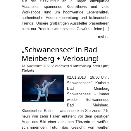
auf der EsskultPur an 3 Tagen einzigartige
Aussteller, spannende KochShows und viele
Workshops rund um hochwertige Lebensmittel,
authentische Essenszubereitung und kulinarische
Trends. Unsere großartigen Aussteller präsentieren
nicht nur Produkte wie spezielle Gewürze, feine […]
mehr...
„Schwanensee“ in Bad
Meinberg + Verlosung!
18. Dezember 2017
LS
in
Freizeit & Unterhaltung
,
Kreis Lippe
,
Titelseite
02.01.2018 19:30 Uhr „
Schwanensee“ Kurhaus
Bad Meinberg
Schwanensee – immer
wieder Schwanensee
Bad Meinberg.
Klassisches Ballett – woran denken Sie zuerst? In
neun von zehn Fällen entsteht vor dem geistigen
Auge das Bild einer zierlichen Tänzerin im weißen
schimmernden Tutu, das Gesicht von weißen