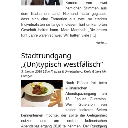
Karriere von zwei
herrlichen Stimmen aus
dem Badischen Land. Niemand hätte geglaubt,
dass sich eine Formation aus zwei so starken
Individualisten so lange in diesem hart umkämpften
Geschäft halten kann. Marc Marshall: „Die ersten
fünf Jahre waren schwer. Wir hatten viele […]
mehr...
Stadtrundgang
„(Un)typisch westfälisch“
3. Januar 2018
LS
in
Freizeit & Unterhaltung
,
Kreis Gütersloh
,
Lifestyle
Noch Plätze frei beim
kulinarischen
Abendspaziergang am
13. Januar Gütersloh.
Wer Gütersloh von
seinen leckeren Seiten
kennenlernen möchte, der sollte die Gelegenheit
nutzen und am ersten kulinarischen
Abendspaziergang 2018 teilnehmen. Der Rundgang