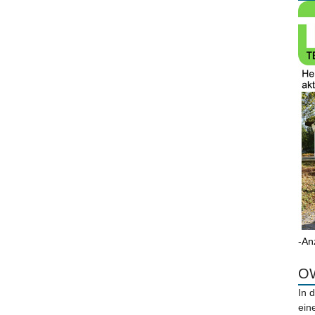
-An
OW
In 
ein