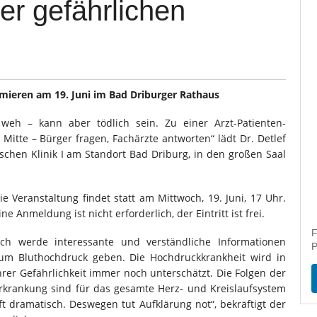
er gefährlichen
mieren am 19. Juni im Bad Driburger Rathaus
weh – kann aber tödlich sein. Zu einer Arzt-Patienten-
Mitte – Bürger fragen, Fachärzte antworten“ lädt Dr. Detlef
schen Klinik I am Standort Bad Driburg, in den großen Saal
ie Veranstaltung findet statt am Mittwoch, 19. Juni, 17 Uhr.
ine Anmeldung ist nicht erforderlich, der Eintritt ist frei.
F
Ich werde interessante und verständliche Informationen
P
um Bluthochdruck geben. Die Hochdruckkrankheit wird in
hrer Gefährlichkeit immer noch unterschätzt. Die Folgen der
rkrankung sind für das gesamte Herz- und Kreislaufsystem
ft dramatisch. Deswegen tut Aufklärung not“, bekräftigt der