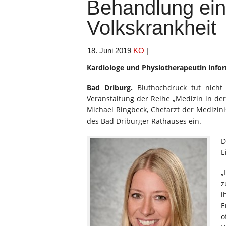
Behandlung ein
Volkskrankheit
18. Juni 2019
KO
|
Kardiologe und Physiotherapeutin infor
Bad Driburg.
Bluthochdruck tut nicht 
Veranstaltung der Reihe „Medizin in der 
Michael Ringbeck, Chefarzt der Medizini
des Bad Driburger Rathauses ein.
D
E
„
z
i
E
o