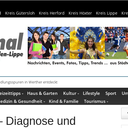
d
Kreis Gütersloh
Kreis Herford
Kreis Höxter
Kreis Lippe
Kre
f dem Museumshof zeigen ihre Quilts
eizeittipps
Haus & Garten
Kultur
Lifestyle
Sport
Um
edizin & Gesundheit
Kind & Familie
Tourismus
– Diagnose und