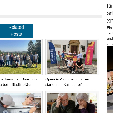
fü
St
X
Related
Ein
Tec
Posts
und
zu 
partnerschaft Büren und
Open-Air-Sommer in Büren
na beim Stadtjubiläum
startet mit „Kai hat frei“