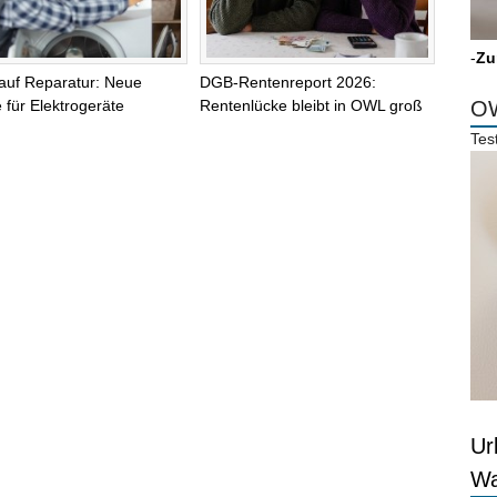
-
Zu
auf Reparatur: Neue
DGB-Rentenreport 2026:
 für Elektrogeräte
Rentenlücke bleibt in OWL groß
OW
Tes
Ur
Wa