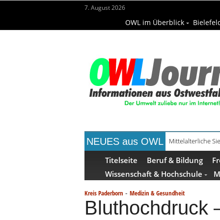
7. August 2026
OWL im Überblick
Bielefel
NEUES aus OWL
Mühlenquilter au
Titelseite
Beruf & Bildung
Fr
Wissenschaft & Hochschule
M
-
Kreis Paderborn
Medizin & Gesundheit
Bluthochdruck 