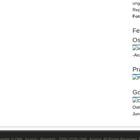
ung
Rep
Fot
Fe
Os
-An
Pr
Go
right: © OWL Journal - Bielefeld - 2006-2026) OWL Journal. All Rights Reserved