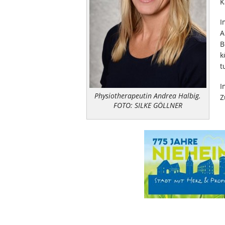
K
I
A
B
k
t
I
Physiotherapeutin Andrea Halbig.
Z
FOTO: SILKE GÖLLNER