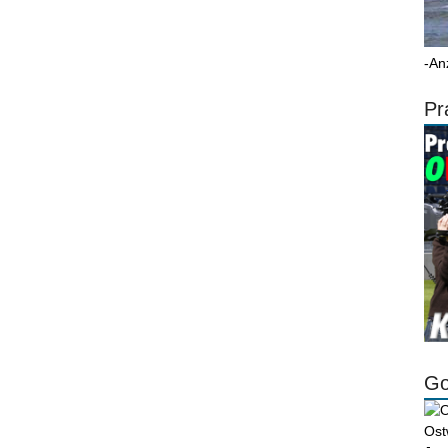
-An
Pr
Go