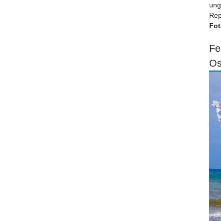
ung
Rep
Fot
Fe
Os