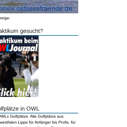
zeige-
aktikum gesucht?
lfplätze in OWL