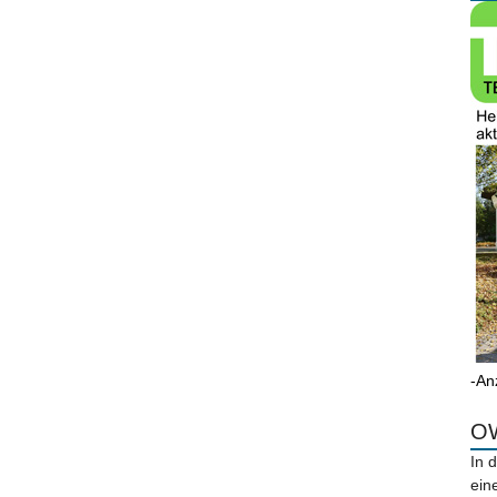
-An
OW
In 
ein