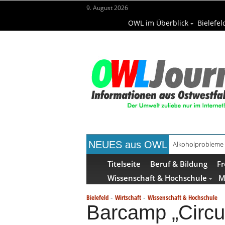
9. August 2026
OWL im Überblick
Bielefel
NEUES aus OWL
Alkoholprobleme 
Handgemachte Ge
Titelseite
Beruf & Bildung
Fr
Wissenschaft & Hochschule
M
-
-
Bielefeld
Wirtschaft
Wissenschaft & Hochschule
Barcamp „Circu