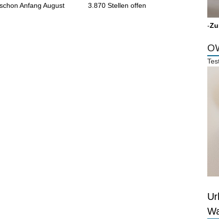
schon Anfang August
3.870 Stellen offen
-
Zu
OW
Tes
Ur
Wa