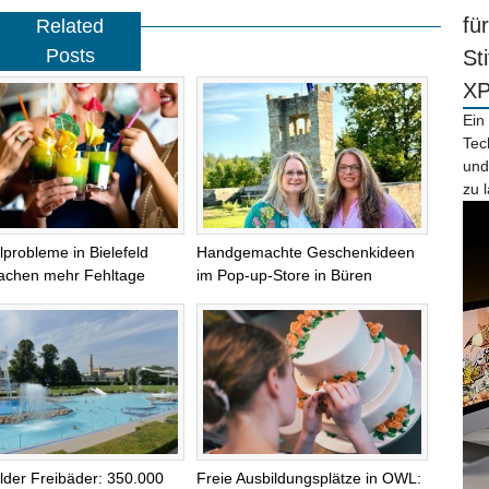
fü
Related
Posts
St
X
Ein
Tec
und
zu 
lprobleme in Bielefeld
Handgemachte Geschenkideen
achen mehr Fehltage
im Pop-up-Store in Büren
elder Freibäder: 350.000
Freie Ausbildungsplätze in OWL: