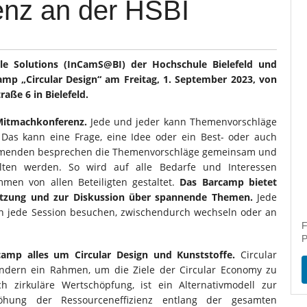
nz an der HSBI
le Solutions (InCamS@BI) der Hochschule Bielefeld und
camp „Circular Design“ am Freitag, 1. September 2023, von
aße 6 in Bielefeld.
 Mitmachkonferenz.
Jede und jeder kann Themenvorschläge
 Das kann eine Frage, eine Idee oder ein Best- oder auch
lnehmenden besprechen die Themenvorschläge gemeinsam und
lten werden. So wird auf alle Bedarfe und Interessen
en von allen Beteiligten gestaltet.
Das Barcamp bietet
etzung und zur Diskussion über spannende Themen.
Jede
n jede Session besuchen, zwischendurch wechseln oder an
F
P
amp alles um Circular Design und Kunststoffe.
Circular
sondern ein Rahmen, um die Ziele der Circular Economy zu
h zirkuläre Wertschöpfung, ist ein Alternativmodell zur
rhöhung der Ressourceneffizienz entlang der gesamten