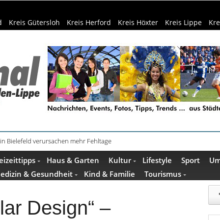
d
Kreis Gütersloh
Kreis Herford
Kreis Höxter
Kreis Lippe
Kre
in Bielefeld verursachen mehr Fehltage
schenkideen im Pop-up-Store in Büren
eizeittipps
Haus & Garten
Kultur
Lifestyle
Sport
Um
edizin & Gesundheit
Kind & Familie
Tourismus
lar Design“ –