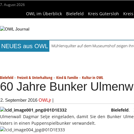
7. August 2026
OWL im Überblick
Bielefeld
Kreis Gütersloh
Kreis
NEUES aus OWL
Mühlenquilter auf dem Museumshof zeigen ihre
Digitale Bahnsysteme in Minden: Lokführer im
Titelseite
Beruf & Bildung
Freizeittipps
Haus & Ga
Waldbrandgefahr beim Camping: Das sollten R
Städtepartnerschaft Büren und Ignalina beim S
Wissenschaft & Hochschule
Medizin & Gesundheit
K
Kollektion Skill Sharing der HSBI in Berlin ausg
-
-
-
Bielefeld
Freizeit & Unterhaltung
Kind & Familie
Kultur in OWL
60 Jahre Bunker Ulmenwa
2. September 2016
OWLjr
|
Bielefeld
. 
Ulmenwall Dagmar Selje eingeladen, damit Sie den Bunker Ulmen
Vaters in einen Puppenspielbunker verwandelt.