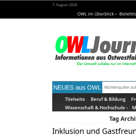
7. August 2026
OWL im Überblick
Bielefel
NEUES aus OWL
Mühlenquilter au
Digitale Bahnsys
Titelseite
Beruf & Bildung
Fr
Wissenschaft & Hochschule
M
Tag Arch
Inklusion und Gastfreu