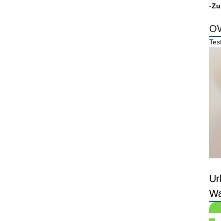
-
Zu
OW
Tes
Ur
Wa