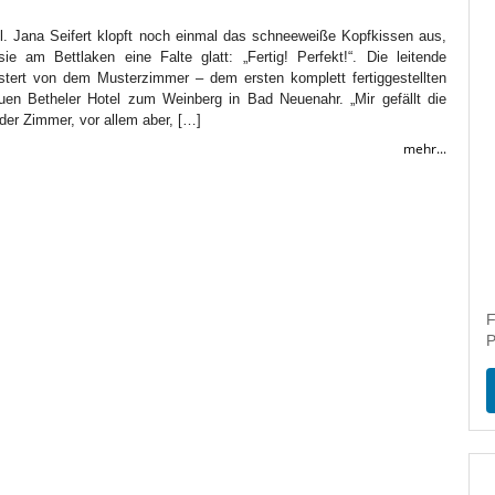
. Jana Seifert klopft noch einmal das schneeweiße Kopfkissen aus,
ie am Bettlaken eine Falte glatt: „Fertig! Perfekt!“. Die leitende
tert von dem Musterzimmer – dem ersten komplett fertiggestellten
en Betheler Hotel zum Weinberg in Bad Neuenahr. „Mir gefällt die
der Zimmer, vor allem aber, […]
mehr...
F
P