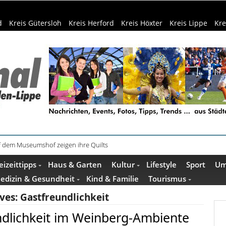
d
Kreis Gütersloh
Kreis Herford
Kreis Höxter
Kreis Lippe
Kre
f dem Museumshof zeigen ihre Quilts
teme in Minden: Lokführer im Studium
eizeittipps
Haus & Garten
Kultur
Lifestyle
Sport
Um
edizin & Gesundheit
Kind & Familie
Tourismus
ives:
Gastfreundlichkeit
ndlichkeit im Weinberg-Ambiente