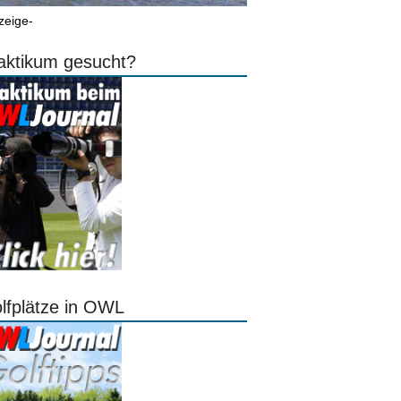
zeige-
aktikum gesucht?
lfplätze in OWL