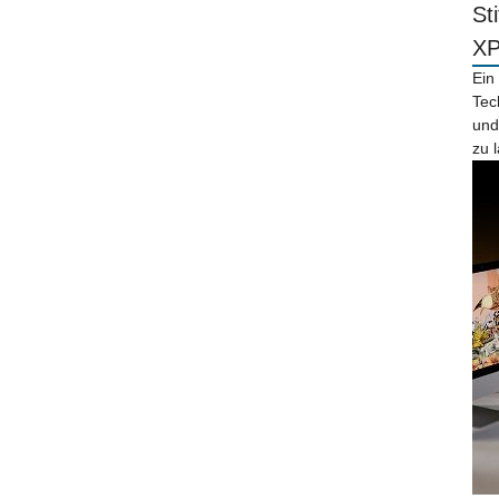
St
X
Ein
Tec
und
zu 