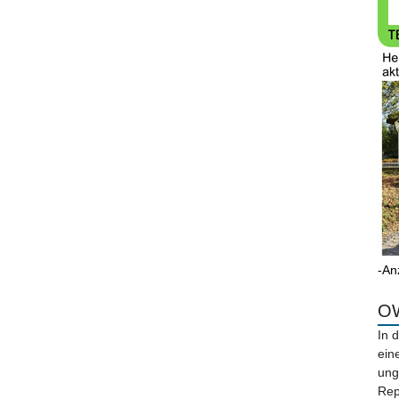
-An
OW
In 
ein
ung
Rep