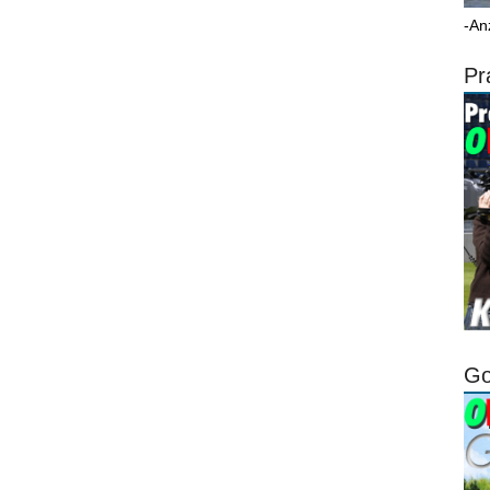
-An
Pr
Go